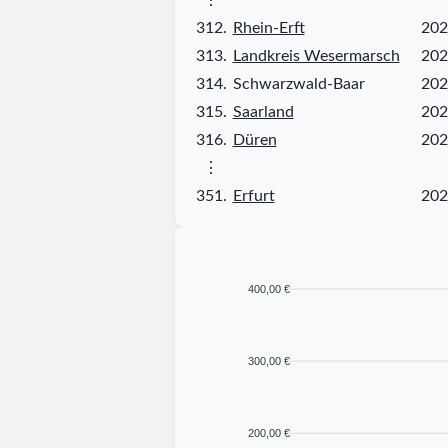
312.
Rhein-Erft
202
313.
Landkreis Wesermarsch
202
314.
Schwarzwald-Baar
202
315.
Saarland
202
316.
Düren
202
⋮
351.
Erfurt
202
400,00 €
300,00 €
200,00 €