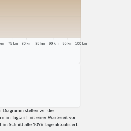
 km
75 km
80 km
85 km
90 km
95 km
100 km
n Diagramm stellen wir die
n im Tagtarif mit einer Wartezeit von
 im Schnitt alle
1096
Tage aktualisiert.