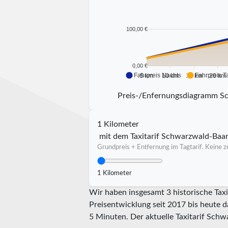
100,00 €
0,00 €
Fahrpreis Nachts
Fahrpreis T
5 km
10 km
15 km
20 km
Preis-/Enfernungsdiagramm S
1 Kilometer
mit dem Taxitarif Schwarzwald-Baa
Grundpreis + Entfernung im Tagtarif. Keine ze
1 Kilometer
Wir haben insgesamt 3 historische Tax
Preisentwicklung seit 2017 bis heute d
5 Minuten.
Der aktuelle Taxitarif Schw