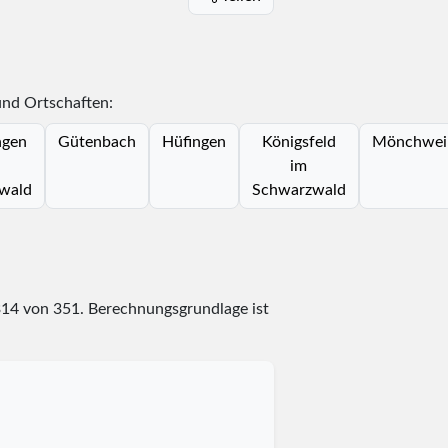
und Ortschaften:
ngen
Gütenbach
Hüfingen
Königsfeld
Mönchweil
im
wald
Schwarzwald
314
von
351
. Berechnungsgrundlage ist