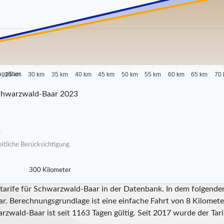
agsüber
25 km
30 km
35 km
40 km
45 km
50 km
55 km
60 km
65 km
70
chwarzwald-Baar 2023
r
itliche Berücksichtigung.
300 Kilometer
itarife für Schwarzwald-Baar in der Datenbank. In dem folgende
ar. Berechnungsgrundlage ist eine einfache Fahrt von 8 Kilometer
arzwald-Baar ist seit
1163
Tagen gültig. Seit
2017
wurde der Tarif