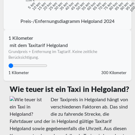
5,00 €
10 km
15 km
20 km
25 km
30 km
35 km
40 km
45 km
50 km
55 km
60 km
65 km
70 km
75 km
80 km
85 km
90 km
95 km
5 km
100
Preis-/Enfernungsdiagramm Helgoland 2024
1 Kilometer
mit dem Taxitarif Helgoland
Grundpreis + Entfernung im Tagtarif. Keine zeitliche
Berücksichtigung.
1 Kilometer
300 Kilometer
Wie teuer ist ein Taxi in Helgoland?
Der Taxipreis in Helgoland hängt von
verschiedenen Faktoren ab. Das sind
die zu fahrende Strecke, die
Fahrtdauer und der in Helgoland gültige Taxitarif
Helgoland sowie gegebenenfalls die Uhrzeit. Aus diesen