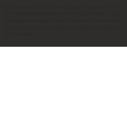
Bitte beachten Sie, dass die berechneten Taxipreise immer
nur Schätzwerte auf Basis von Entfernung, Fahrzeit und dem
jeweiligen hinterlegten Taxitarif darstellen. Die berechneten
Fahrpreise sind nicht verbindlich und dienen ausschließlich
der Information.