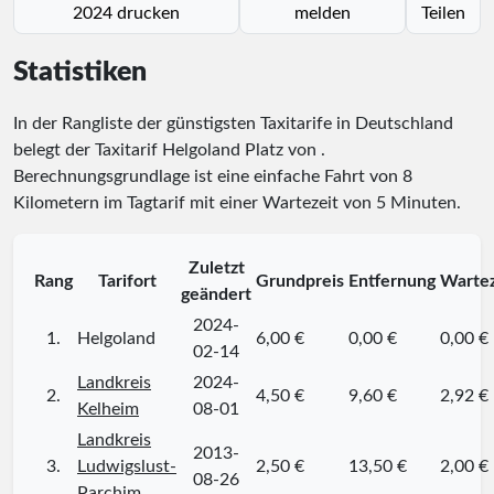
2024 drucken
melden
Teilen
Statistiken
In der Rangliste der günstigsten Taxitarife in Deutschland
belegt der Taxitarif Helgoland Platz
von
.
Berechnungsgrundlage ist eine einfache Fahrt von 8
Kilometern im Tagtarif mit einer Wartezeit von 5 Minuten.
Zuletzt
Rang
Tarifort
Grundpreis
Entfernung
Wartez
geändert
2024-
1.
Helgoland
6,00 €
0,00 €
0,00 €
02-14
Landkreis
2024-
2.
4,50 €
9,60 €
2,92 €
Kelheim
08-01
Landkreis
2013-
3.
Ludwigslust-
2,50 €
13,50 €
2,00 €
08-26
Parchim