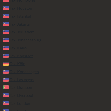
Taxi Hongkong
Taxi Houston
Taxi Istanbul
Taxi Jakarta
Taxi Jerusalem
Taxi Johannesburg
Taxi Kairo
Taxi Kapstadt
Taxi Köln
Taxi Kopenhagen
Taxi Las Vegas
Taxi Lissabon
Taxi Liverpool
Taxi London