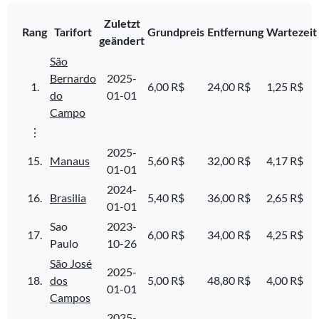
Zuletzt
Rang
Tarifort
Grundpreis
Entfernung
Wartezeit
geändert
São
Bernardo
2025-
1.
6,00 R$
24,00 R$
1,25 R$
do
01-01
Campo
⋮
2025-
15.
Manaus
5,60 R$
32,00 R$
4,17 R$
01-01
2024-
16.
Brasilia
5,40 R$
36,00 R$
2,65 R$
01-01
Sao
2023-
17.
6,00 R$
34,00 R$
4,25 R$
Paulo
10-26
São José
2025-
18.
dos
5,00 R$
48,80 R$
4,00 R$
01-01
Campos
2025-