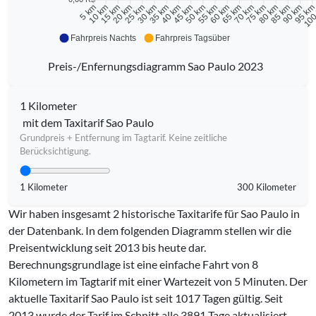
10 km
15 km
20 km
25 km
30 km
35 km
40 km
45 km
50 km
55 km
60 km
65 km
70 km
75 km
80 km
85 km
90 km
95 k
5 km
100
Fahrpreis Nachts
Fahrpreis Tagsüber
Preis-/Enfernungsdiagramm Sao Paulo 2023
1 Kilometer
mit dem Taxitarif Sao Paulo
Grundpreis + Entfernung im Tagtarif. Keine zeitliche
Berücksichtigung.
1 Kilometer
300 Kilometer
Wir haben insgesamt 2 historische Taxitarife für Sao Paulo in
der Datenbank. In dem folgenden Diagramm stellen wir die
Preisentwicklung seit 2013 bis heute dar.
Berechnungsgrundlage ist eine einfache Fahrt von 8
Kilometern im Tagtarif mit einer Wartezeit von 5 Minuten.
Der
aktuelle Taxitarif Sao Paulo ist seit
1017
Tagen gültig. Seit
2013
wurde der Tarif im Schnitt alle
3891
Tage aktualisiert.