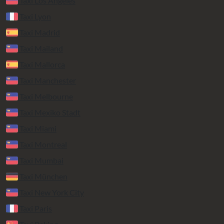
Taxi Los Angeles
Taxi Lyon
Taxi Madrid
Taxi Mailand
Taxi Mallorca
Taxi Manchester
Taxi Melbourne
Taxi Mexiko Stadt
Taxi Miami
Taxi Montreal
Taxi Mumbai
Taxi München
Taxi New York City
Taxi Paris