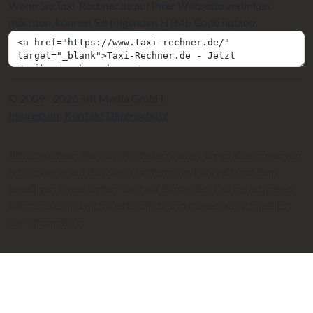
Wenn Sie Taxi-Rechner.de auf Ihrer Webseite verlinken
möchten, können Sie folgenden HTML-Code nutzen:
© 2009 - 2026 SIR Media GmbH
Impressum
Kontakt
Datenschutz
Bitte beachten Sie, dass die berechneten Taxipreise immer nur
Schätzwerte auf Basis von Entfernung, Fahrzeit und dem
jeweiligen hinterlegten Taxitarif darstellen. Die berechneten
Fahrpreise sind nicht verbindlich und dienen ausschließlich
der Information.