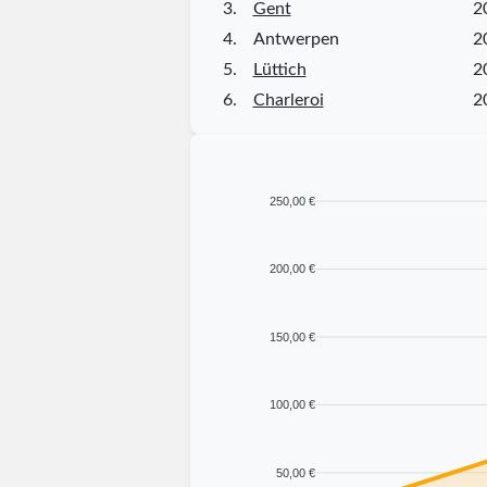
3.
Gent
2
4.
Antwerpen
2
5.
Lüttich
2
6.
Charleroi
2
250,00 €
200,00 €
150,00 €
100,00 €
50,00 €