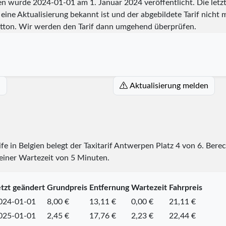
pen wurde
2024-01-01
am 1. Januar 2024 veröffentlicht. Die let
eine Aktualisierung bekannt ist und der abgebildete Tarif nicht m
tton. Wir werden den Tarif dann umgehend überprüfen.
n
Aktualisierung melden
ife in Belgien belegt der Taxitarif Antwerpen Platz
4
von
6
. Bere
 einer Wartezeit von 5 Minuten.
tzt geändert
Grundpreis
Entfernung
Wartezeit
Fahrpreis
024-01-01
8,00 €
13,11 €
0,00 €
21,11 €
025-01-01
2,45 €
17,76 €
2,23 €
22,44 €