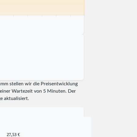
 km
75 km
80 km
85 km
90 km
95 km
100 km
amm stellen wir die Preisentwicklung
t einer Wartezeit von 5 Minuten.
Der
e aktualisiert.
27,53 €