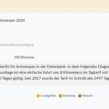
25 km
30 km
35 km
40 km
45 km
50 km
55 km
60 km
65 km
70
ntwerpen 2024
itliche Berücksichtigung.
300 Kilometer
itarife für Antwerpen in der Datenbank. In dem folgenden Diagr
undlage ist eine einfache Fahrt von 8 Kilometern im Tagtarif mi
0
Tagen gültig. Seit
2017
wurde der Tarif im Schnitt alle
2497
Tag
Grundgebühr
Entfernung
Wartezeit