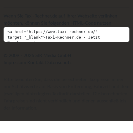
Wenn Sie Taxi-Rechner.de auf Ihrer Webseite verlinken
möchten, können Sie folgenden HTML-Code nutzen:
© 2009 - 2026 SIR Media GmbH
Impressum
Kontakt
Datenschutz
Bitte beachten Sie, dass die berechneten Taxipreise immer
nur Schätzwerte auf Basis von Entfernung, Fahrzeit und dem
jeweiligen hinterlegten Taxitarif darstellen. Die berechneten
Fahrpreise sind nicht verbindlich und dienen ausschließlich
der Information.