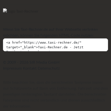
Wenn Sie Taxi-Rechner.de auf Ihrer Webseite verlinken
möchten, können Sie folgenden HTML-Code nutzen:
© 2009 - 2026 SIR Media GmbH
Impressum
Kontakt
Datenschutz
Bitte beachten Sie, dass die berechneten Taxipreise immer
nur Schätzwerte auf Basis von Entfernung, Fahrzeit und dem
jeweiligen hinterlegten Taxitarif darstellen. Die berechneten
Fahrpreise sind nicht verbindlich und dienen ausschließlich
der Information.