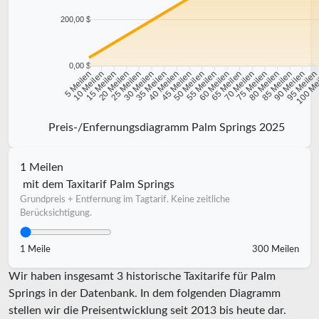
200,00 $
0,00 $
10 Meilen
15 Meilen
20 Meilen
25 Meilen
30 Meilen
35 Meilen
40 Meilen
45 Meilen
50 Meilen
55 Meilen
60 Meilen
65 Meilen
70 Meilen
75 Meilen
80 Meilen
85 Meilen
90 Meilen
95 Meile
5 Meilen
100 Me
Preis-/Enfernungsdiagramm Palm Springs 2025
1 Meilen
mit dem Taxitarif Palm Springs
Grundpreis + Entfernung im Tagtarif. Keine zeitliche
Berücksichtigung.
1 Meile
300 Meilen
Wir haben insgesamt 3 historische Taxitarife für Palm
Springs in der Datenbank. In dem folgenden Diagramm
stellen wir die Preisentwicklung seit 2013 bis heute dar.