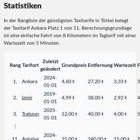
Statistiken
In der Rangliste der günstigsten Taxitarife in Türkei belegt
der Taxitarif Ankara Platz
1
von
11
. Berechnungsgrundlage
ist eine einfache Fahrt von 8 Kilometern im Tagtarif mit einer
Wartezeit von 5 Minuten.
Zuletzt
Rang
Tarifort
Grundpreis
Entfernung
Wartezeit
F
geändert
2024-
1.
Ankara
4,60 ŧ
27,20 ŧ
3,33 ŧ
3
01-01
2019-
2.
Izmir
4,99 ŧ
38,00 ŧ
2,92 ŧ
4
01-01
2025-
3.
Trabzon
12,00 ŧ
40,00 ŧ
4,00 ŧ
5
01-01
⋮
2024-
11.
Antalya
25,00 ŧ
240,00 ŧ
15,00 ŧ
2