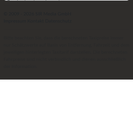
© 2009 - 2026 SIR Media GmbH
Impressum
Kontakt
Datenschutz
Bitte beachten Sie, dass die berechneten Taxipreise immer
nur Schätzwerte auf Basis von Entfernung, Fahrzeit und dem
jeweiligen hinterlegten Taxitarif darstellen. Die berechneten
Fahrpreise sind nicht verbindlich und dienen ausschließlich
der Information.