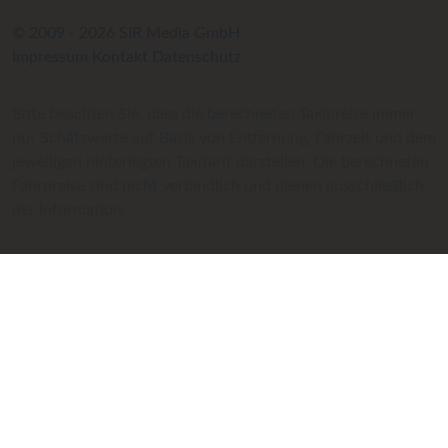
© 2009 - 2026 SIR Media GmbH
Impressum
Kontakt
Datenschutz
Bitte beachten Sie, dass die berechneten Taxipreise immer
nur Schätzwerte auf Basis von Entfernung, Fahrzeit und dem
jeweiligen hinterlegten Taxitarif darstellen. Die berechneten
Fahrpreise sind nicht verbindlich und dienen ausschließlich
der Information.