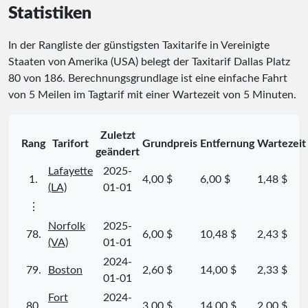
Statistiken
In der Rangliste der günstigsten Taxitarife in Vereinigte
Staaten von Amerika (USA) belegt der Taxitarif Dallas Platz
80
von
186
. Berechnungsgrundlage ist eine einfache Fahrt
von 5 Meilen im Tagtarif mit einer Wartezeit von 5 Minuten.
Zuletzt
Rang
Tarifort
Grundpreis
Entfernung
Wartezeit
geändert
Lafayette
2025-
1.
4,00 $
6,00 $
1,48 $
(LA)
01-01
⋮
Norfolk
2025-
78.
6,00 $
10,48 $
2,43 $
(VA)
01-01
2024-
79.
Boston
2,60 $
14,00 $
2,33 $
01-01
Fort
2024-
80.
3,00 $
14,00 $
2,00 $