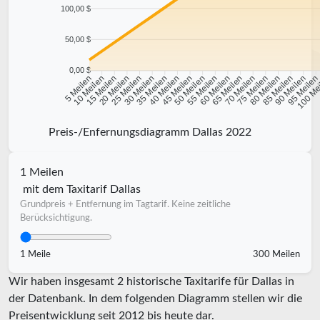
100,00 $
50,00 $
0,00 $
10 Meilen
15 Meilen
20 Meilen
25 Meilen
30 Meilen
35 Meilen
40 Meilen
45 Meilen
50 Meilen
55 Meilen
60 Meilen
65 Meilen
70 Meilen
75 Meilen
80 Meilen
85 Meilen
90 Meilen
95 Meile
5 Meilen
100 Me
Preis-/Enfernungsdiagramm Dallas 2022
1 Meilen
mit dem Taxitarif Dallas
Grundpreis + Entfernung im Tagtarif. Keine zeitliche
Berücksichtigung.
1 Meile
300 Meilen
Wir haben insgesamt 2 historische Taxitarife für Dallas in
der Datenbank. In dem folgenden Diagramm stellen wir die
Preisentwicklung seit 2012 bis heute dar.