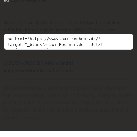
Wenn Sie Taxi-Rechner.de auf Ihrer Webseite verlinken
möchten, können Sie folgenden HTML-Code nutzen:
© 2009 - 2026 SIR Media GmbH
Impressum
Kontakt
Datenschutz
Bitte beachten Sie, dass die berechneten Taxipreise immer
nur Schätzwerte auf Basis von Entfernung, Fahrzeit und dem
jeweiligen hinterlegten Taxitarif darstellen. Die berechneten
Fahrpreise sind nicht verbindlich und dienen ausschließlich
der Information.