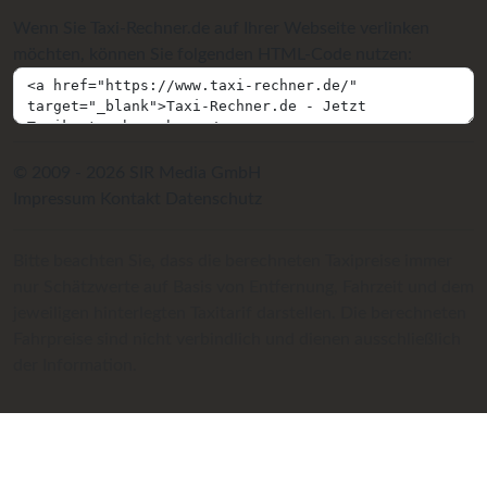
Wenn Sie Taxi-Rechner.de auf Ihrer Webseite verlinken
möchten, können Sie folgenden HTML-Code nutzen:
© 2009 - 2026 SIR Media GmbH
Impressum
Kontakt
Datenschutz
Bitte beachten Sie, dass die berechneten Taxipreise immer
nur Schätzwerte auf Basis von Entfernung, Fahrzeit und dem
jeweiligen hinterlegten Taxitarif darstellen. Die berechneten
Fahrpreise sind nicht verbindlich und dienen ausschließlich
der Information.