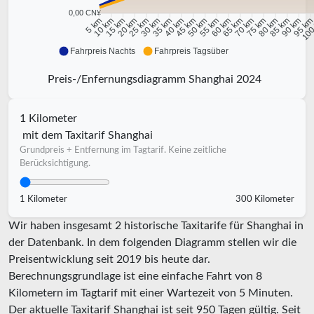
0,00 CN¥
10 km
15 km
20 km
25 km
30 km
35 km
40 km
45 km
50 km
55 km
60 km
65 km
70 km
75 km
80 km
85 km
90 km
95 k
5 km
100
Fahrpreis Nachts
Fahrpreis Tagsüber
Preis-/Enfernungsdiagramm Shanghai 2024
1 Kilometer
mit dem Taxitarif Shanghai
Grundpreis + Entfernung im Tagtarif. Keine zeitliche
Berücksichtigung.
1 Kilometer
300 Kilometer
Wir haben insgesamt 2 historische Taxitarife für Shanghai in
der Datenbank. In dem folgenden Diagramm stellen wir die
Preisentwicklung seit 2019 bis heute dar.
Berechnungsgrundlage ist eine einfache Fahrt von 8
Kilometern im Tagtarif mit einer Wartezeit von 5 Minuten.
Der aktuelle Taxitarif Shanghai ist seit
950
Tagen gültig. Seit