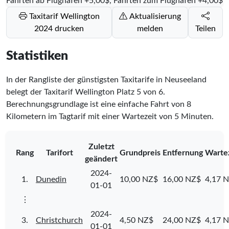
Fahrten ab Flughafen +5,00$, Fahrten zum Flughafen +4,00$
Taxitarif Wellington
Aktualisierung
2024 drucken
melden
Teilen
Statistiken
In der Rangliste der günstigsten Taxitarife in Neuseeland
belegt der Taxitarif Wellington Platz
5
von
6
.
Berechnungsgrundlage ist eine einfache Fahrt von 8
Kilometern im Tagtarif mit einer Wartezeit von 5 Minuten.
Zuletzt
Rang
Tarifort
Grundpreis
Entfernung
Warte
geändert
2024-
1.
Dunedin
10,00 NZ$
16,00 NZ$
4,17 
01-01
⋮
2024-
3.
Christchurch
4,50 NZ$
24,00 NZ$
4,17 
01-01