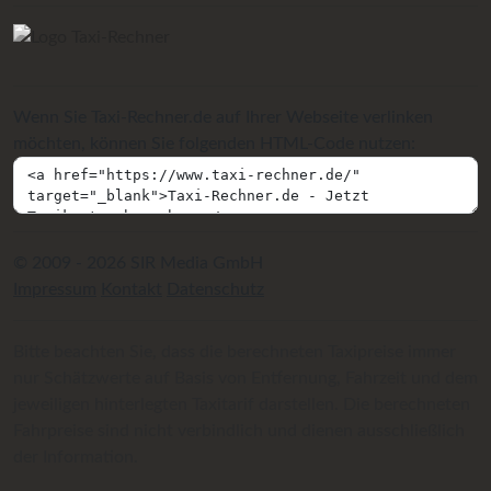
Wenn Sie Taxi-Rechner.de auf Ihrer Webseite verlinken
möchten, können Sie folgenden HTML-Code nutzen:
© 2009 - 2026 SIR Media GmbH
Impressum
Kontakt
Datenschutz
Bitte beachten Sie, dass die berechneten Taxipreise immer
nur Schätzwerte auf Basis von Entfernung, Fahrzeit und dem
jeweiligen hinterlegten Taxitarif darstellen. Die berechneten
Fahrpreise sind nicht verbindlich und dienen ausschließlich
der Information.