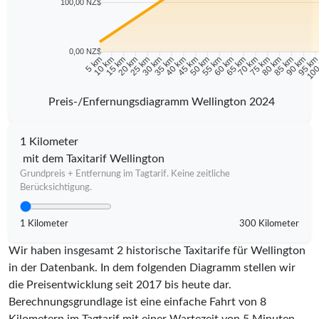
100,00 NZ$
0,00 NZ$
10 km
15 km
20 km
25 km
30 km
35 km
40 km
45 km
50 km
55 km
60 km
65 km
70 km
75 km
80 km
85 km
90 km
95 k
5 km
100
Preis-/Enfernungsdiagramm Wellington 2024
1 Kilometer
mit dem Taxitarif Wellington
Grundpreis + Entfernung im Tagtarif. Keine zeitliche
Berücksichtigung.
1 Kilometer
300 Kilometer
Wir haben insgesamt 2 historische Taxitarife für Wellington
in der Datenbank. In dem folgenden Diagramm stellen wir
die Preisentwicklung seit 2017 bis heute dar.
Berechnungsgrundlage ist eine einfache Fahrt von 8
Kilometern im Tagtarif mit einer Wartezeit von 5 Minuten.