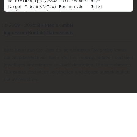
© 2009 - 2026 SIR Media GmbH
Impressum
Kontakt
Datenschutz
Bitte beachten Sie, dass die berechneten Taxipreise immer
nur Schätzwerte auf Basis von Entfernung, Fahrzeit und dem
jeweiligen hinterlegten Taxitarif darstellen. Die berechneten
Fahrpreise sind nicht verbindlich und dienen ausschließlich
der Information.