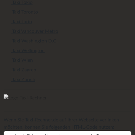
Taxi Tokio
Taxi Toronto
Taxi Turin
Taxi Vancouver Metro
Taxi Washington D.C.
Taxi Wellington
Taxi Wien
Taxi Zagreb
Taxi Zürich
Wenn Sie Taxi-Rechner.de auf Ihrer Webseite verlinken
möchten, können Sie folgenden HTML-Code nutzen: