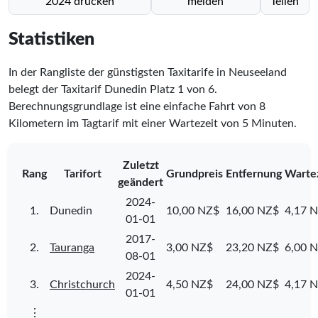
2024 drucken
melden
Teilen
Statistiken
In der Rangliste der günstigsten Taxitarife in Neuseeland
belegt der Taxitarif Dunedin Platz
1
von
6
.
Berechnungsgrundlage ist eine einfache Fahrt von 8
Kilometern im Tagtarif mit einer Wartezeit von 5 Minuten.
Zuletzt
Rang
Tarifort
Grundpreis
Entfernung
Warte
geändert
2024-
1.
Dunedin
10,00 NZ$
16,00 NZ$
4,17 
01-01
2017-
2.
Tauranga
3,00 NZ$
23,20 NZ$
6,00 
08-01
2024-
3.
Christchurch
4,50 NZ$
24,00 NZ$
4,17 
01-01
⋮