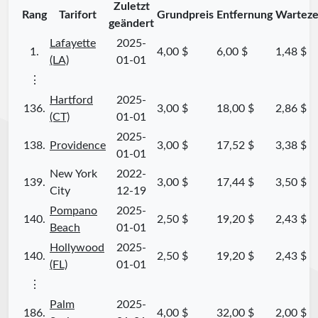
Zuletzt
Rang
Tarifort
Grundpreis
Entfernung
Warteze
geändert
Lafayette
2025-
1.
4,00 $
6,00 $
1,48 $
(LA)
01-01
⋮
Hartford
2025-
136.
3,00 $
18,00 $
2,86 $
(CT)
01-01
2025-
138.
Providence
3,00 $
17,52 $
3,38 $
01-01
New York
2022-
139.
3,00 $
17,44 $
3,50 $
City
12-19
Pompano
2025-
140.
2,50 $
19,20 $
2,43 $
Beach
01-01
Hollywood
2025-
140.
2,50 $
19,20 $
2,43 $
(FL)
01-01
⋮
Palm
2025-
186.
4,00 $
32,00 $
2,00 $