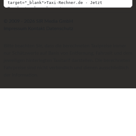
© 2009 - 2026 SIR Media GmbH
Impressum
Kontakt
Datenschutz
Bitte beachten Sie, dass die berechneten Taxipreise immer
nur Schätzwerte auf Basis von Entfernung, Fahrzeit und dem
jeweiligen hinterlegten Taxitarif darstellen. Die berechneten
Fahrpreise sind nicht verbindlich und dienen ausschließlich
der Information.