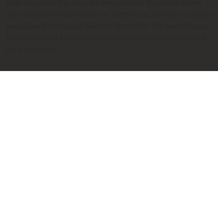
Bitte beachten Sie, dass die berechneten Taxipreise immer
nur Schätzwerte auf Basis von Entfernung, Fahrzeit und dem
jeweiligen hinterlegten Taxitarif darstellen. Die berechneten
Fahrpreise sind nicht verbindlich und dienen ausschließlich
der Information.