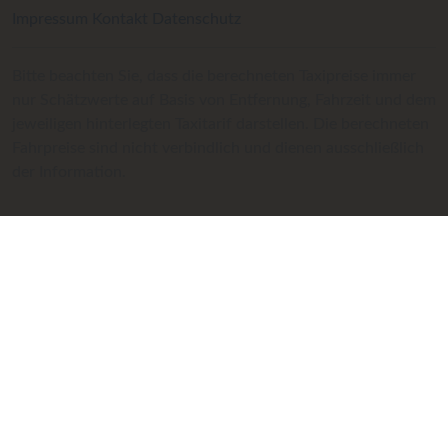
Impressum
Kontakt
Datenschutz
Bitte beachten Sie, dass die berechneten Taxipreise immer
nur Schätzwerte auf Basis von Entfernung, Fahrzeit und dem
jeweiligen hinterlegten Taxitarif darstellen. Die berechneten
Fahrpreise sind nicht verbindlich und dienen ausschließlich
der Information.