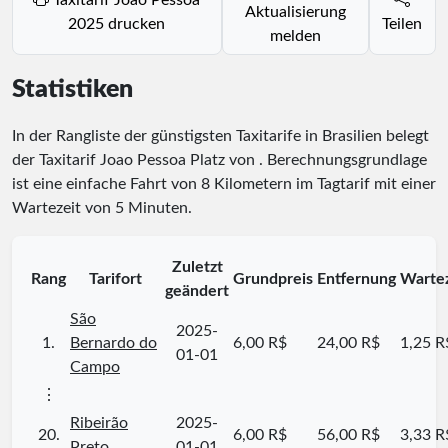
Aktualisierung
2025 drucken
Teilen
melden
Statistiken
In der Rangliste der günstigsten Taxitarife in Brasilien belegt
der Taxitarif Joao Pessoa Platz
von
. Berechnungsgrundlage
ist eine einfache Fahrt von 8 Kilometern im Tagtarif mit einer
Wartezeit von 5 Minuten.
Zuletzt
Rang
Tarifort
Grundpreis
Entfernung
Wartez
geändert
São
2025-
1.
Bernardo do
6,00 R$
24,00 R$
1,25 R
01-01
Campo
⋮
Ribeirão
2025-
20.
6,00 R$
56,00 R$
3,33 R
Preto
01-01