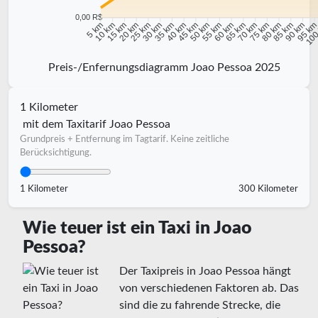
0,00 R$
10 km
15 km
20 km
25 km
30 km
35 km
40 km
45 km
50 km
55 km
60 km
65 km
70 km
75 km
80 km
85 km
90 km
95 k
5 km
100
Preis-/Enfernungsdiagramm Joao Pessoa 2025
1 Kilometer
mit dem Taxitarif Joao Pessoa
Grundpreis + Entfernung im Tagtarif. Keine zeitliche
Berücksichtigung.
1 Kilometer
300 Kilometer
Wie teuer ist ein Taxi in Joao
Pessoa?
Der Taxipreis in Joao Pessoa hängt
von verschiedenen Faktoren ab. Das
sind die zu fahrende Strecke, die