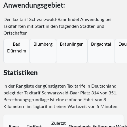
Anwendungsgebiet:
Der Taxitarif Schwarzwald-Baar findet Anwendung bei
Taxifahrten mit Start in den folgenden Städten und
Ortschaften:
Bad
Blumberg
Bräunlingen
Brigachtal
Dau
Dürrheim
Statistiken
In der Rangliste der günstigsten Taxitarife in Deutschland
belegt der Taxitarif Schwarzwald-Baar Platz
314
von
351
.
Berechnungsgrundlage ist eine einfache Fahrt von 8
Kilometern im Tagtarif mit einer Wartezeit von 5 Minuten.
Zuletzt
Rang
Tarifort
Grundpreis
Entfernung
Wart