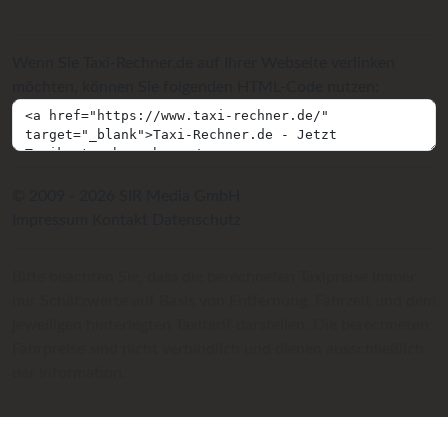
Wenn Sie Taxi-Rechner.de auf Ihrer Webseite verlinken
möchten, können Sie folgenden HTML-Code nutzen:
© 2009 - 2026 SIR Media GmbH
Impressum
Kontakt
Datenschutz
Bitte beachten Sie, dass die berechneten Taxipreise immer
nur Schätzwerte auf Basis von Entfernung, Fahrzeit und dem
jeweiligen hinterlegten Taxitarif darstellen. Die berechneten
Fahrpreise sind nicht verbindlich und dienen ausschließlich
der Information.