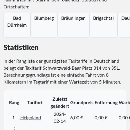
Taxifahrten mit Start in den folgenden Städten und
Ortschaften:
Bad
Blumberg
Bräunlingen
Brigachtal
Dau
Dürrheim
Statistiken
In der Rangliste der günstigsten Taxitarife in Deutschland
belegt der Taxitarif Schwarzwald-Baar Platz
314
von
351
.
Berechnungsgrundlage ist eine einfache Fahrt von 8
Kilometern im Tagtarif mit einer Wartezeit von 5 Minuten.
Zuletzt
Rang
Tarifort
Grundpreis
Entfernung
Wart
geändert
2024-
1.
Helgoland
6,00 €
0,00 €
0,00 
02-14
⋮