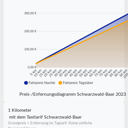
300,00 €
200,00 €
100,00 €
0,00 €
10 km
15 km
20 km
25 km
30 km
35 km
40 km
45 km
50 km
55 km
60 km
65 km
70 km
75 km
80 km
85 km
90 km
95 k
5 km
100
Fahrpreis Nachts
Fahrpreis Tagsüber
Preis-/Enfernungsdiagramm Schwarzwald-Baar 2023
1 Kilometer
mit dem Taxitarif Schwarzwald-Baar
Grundpreis + Entfernung im Tagtarif. Keine zeitliche