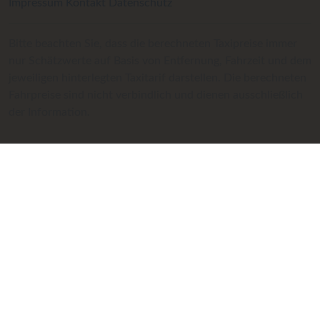
Impressum
Kontakt
Datenschutz
Bitte beachten Sie, dass die berechneten Taxipreise immer
nur Schätzwerte auf Basis von Entfernung, Fahrzeit und dem
jeweiligen hinterlegten Taxitarif darstellen. Die berechneten
Fahrpreise sind nicht verbindlich und dienen ausschließlich
der Information.