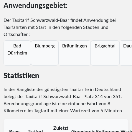
Anwendungsgebiet:
Der Taxitarif Schwarzwald-Baar findet Anwendung bei
Taxifahrten mit Start in den folgenden Städten und
Ortschaften:
Bad
Blumberg
Bräunlingen
Brigachtal
Dau
Dürrheim
Statistiken
In der Rangliste der günstigsten Taxitarife in Deutschland
belegt der Taxitarif Schwarzwald-Baar Platz
314
von
351
.
Berechnungsgrundlage ist eine einfache Fahrt von 8
Kilometern im Tagtarif mit einer Wartezeit von 5 Minuten.
Zuletzt
Rang
Tarifort
Grundpreis
Entfernung
Wart