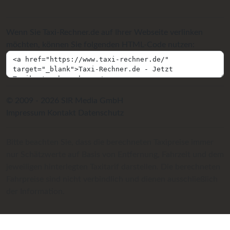
Wenn Sie Taxi-Rechner.de auf Ihrer Webseite verlinken
möchten, können Sie folgenden HTML-Code nutzen:
© 2009 - 2026 SIR Media GmbH
Impressum
Kontakt
Datenschutz
Bitte beachten Sie, dass die berechneten Taxipreise immer
nur Schätzwerte auf Basis von Entfernung, Fahrzeit und dem
jeweiligen hinterlegten Taxitarif darstellen. Die berechneten
Fahrpreise sind nicht verbindlich und dienen ausschließlich
der Information.