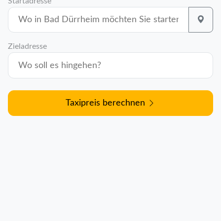
Startadresse
Zieladresse
Taxipreis berechnen