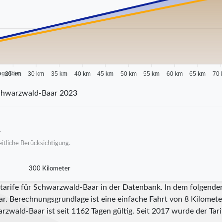
agsüber
25 km
30 km
35 km
40 km
45 km
50 km
55 km
60 km
65 km
70
chwarzwald-Baar 2023
r
itliche Berücksichtigung.
300 Kilometer
itarife für Schwarzwald-Baar in der Datenbank. In dem folgende
ar. Berechnungsgrundlage ist eine einfache Fahrt von 8 Kilometer
arzwald-Baar ist seit
1162
Tagen gültig. Seit
2017
wurde der Tarif