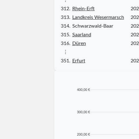
312.
Rhein-Erft
202
313.
Landkreis Wesermarsch
202
314.
Schwarzwald-Baar
202
315.
Saarland
202
316.
Düren
202
⋮
351.
Erfurt
202
400,00 €
300,00 €
200,00 €