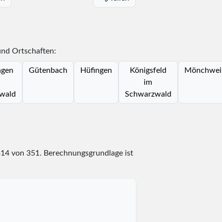
und Ortschaften:
ngen
Gütenbach
Hüfingen
Königsfeld
Mönchweil
im
wald
Schwarzwald
314
von
351
. Berechnungsgrundlage ist