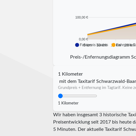
100,00 €
0,00 €
Fahrpreis Nachts
Fahrpreis T
5 km
10 km
15 km
20 km
Preis-/Enfernungsdiagramm S
1 Kilometer
mit dem Taxitarif Schwarzwald-Baa
Grundpreis + Entfernung im Tagtarif. Keine ze
1 Kilometer
Wir haben insgesamt 3 historische Tax
Preisentwicklung seit 2017 bis heute d
5 Minuten.
Der aktuelle Taxitarif Schw