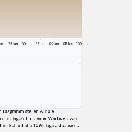
 km
75 km
80 km
85 km
90 km
95 km
100 km
n Diagramm stellen wir die
n im Tagtarif mit einer Wartezeit von
 im Schnitt alle
1096
Tage aktualisiert.