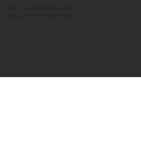
© 2009 - 2026 SIR Media GmbH
Impressum
Kontakt
Datenschutz
Bitte beachten Sie, dass die berechneten Taxipreise immer
nur Schätzwerte auf Basis von Entfernung, Fahrzeit und dem
jeweiligen hinterlegten Taxitarif darstellen. Die berechneten
Fahrpreise sind nicht verbindlich und dienen ausschließlich
der Information.