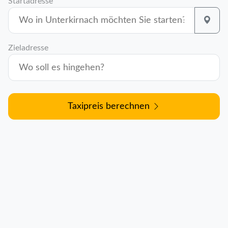
Startadresse
Zieladresse
Taxipreis berechnen