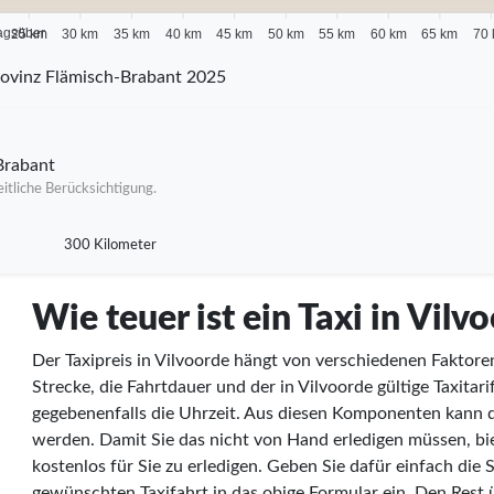
agsüber
25 km
30 km
35 km
40 km
45 km
50 km
55 km
60 km
65 km
70
ovinz Flämisch-Brabant 2025
Brabant
itliche Berücksichtigung.
300 Kilometer
Wie teuer ist ein Taxi in Vilv
Der Taxipreis in Vilvoorde hängt von verschiedenen Faktore
Strecke, die Fahrtdauer und der in Vilvoorde gültige Taxita
gegebenenfalls die Uhrzeit. Aus diesen Komponenten kann d
werden. Damit Sie das nicht von Hand erledigen müssen, bie
kostenlos für Sie zu erledigen. Geben Sie dafür einfach die 
gewünschten Taxifahrt in das obige Formular ein. Den Res