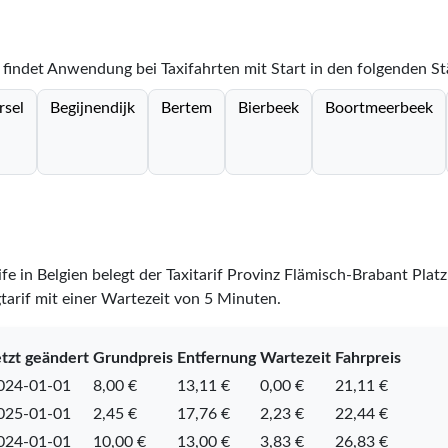
 findet Anwendung bei Taxifahrten mit Start in den folgenden S
rsel
Begijnendijk
Bertem
Bierbeek
Boortmeerbeek
ife in Belgien belegt der Taxitarif Provinz Flämisch-Brabant Plat
tarif mit einer Wartezeit von 5 Minuten.
tzt geändert
Grundpreis
Entfernung
Wartezeit
Fahrpreis
024-01-01
8,00 €
13,11 €
0,00 €
21,11 €
025-01-01
2,45 €
17,76 €
2,23 €
22,44 €
024-01-01
10,00 €
13,00 €
3,83 €
26,83 €