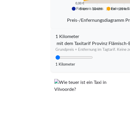
0,00 €
Fahrpreis Nachts
Fahrpreis T
5 km
10 km
15 km
20 km
Preis-/Enfernungsdiagramm Pr
1 Kilometer
mit dem Taxitarif Provinz Flämisch-
Grundpreis + Entfernung im Tagtarif. Keine ze
1 Kilometer