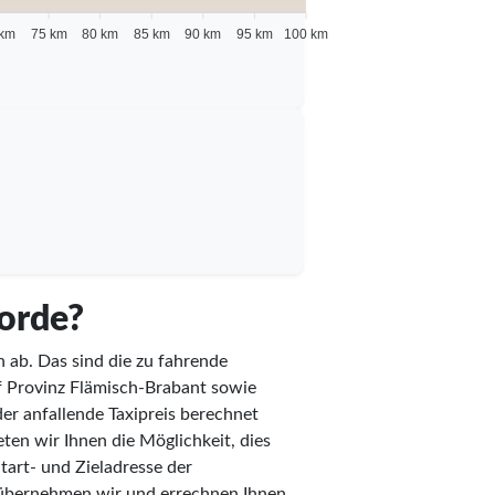
 km
75 km
80 km
85 km
90 km
95 km
100 km
oorde?
n ab. Das sind die zu fahrende
rif Provinz Flämisch-Brabant sowie
er anfallende Taxipreis berechnet
ten wir Ihnen die Möglichkeit, dies
Start- und Zieladresse der
t übernehmen wir und errechnen Ihnen