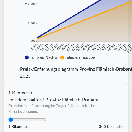
200,00 €
100,00 €
0,00 €
10 km
15 km
20 km
25 km
30 km
35 km
40 km
45 km
50 km
55 km
60 km
65 km
70 km
75 km
80 km
85 km
90 km
95 k
5 km
100
Fahrpreis Nachts
Fahrpreis Tagsüber
Preis-/Enfernungsdiagramm Provinz Flämisch-Braban
2025
1 Kilometer
mit dem Taxitarif Provinz Flämisch-Brabant
Grundpreis + Entfernung im Tagtarif. Keine zeitliche
Berücksichtigung.
1 Kilometer
300 Kilometer