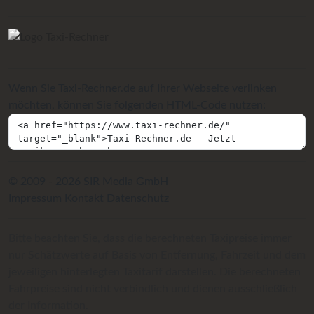
Wenn Sie Taxi-Rechner.de auf Ihrer Webseite verlinken
möchten, können Sie folgenden HTML-Code nutzen:
© 2009 - 2026 SIR Media GmbH
Impressum
Kontakt
Datenschutz
Bitte beachten Sie, dass die berechneten Taxipreise immer
nur Schätzwerte auf Basis von Entfernung, Fahrzeit und dem
jeweiligen hinterlegten Taxitarif darstellen. Die berechneten
Fahrpreise sind nicht verbindlich und dienen ausschließlich
der Information.