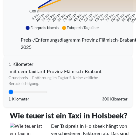
0,00 €
10 km
15 km
20 km
25 km
30 km
35 km
40 km
45 km
50 km
55 km
60 km
65 km
70 km
75 km
80 km
85 km
90 km
95 k
5 km
100
Fahrpreis Nachts
Fahrpreis Tagsüber
Preis-/Enfernungsdiagramm Provinz Flämisch-Braban
2025
1 Kilometer
mit dem Taxitarif Provinz Flämisch-Brabant
Grundpreis + Entfernung im Tagtarif. Keine zeitliche
Berücksichtigung.
1 Kilometer
300 Kilometer
Wie teuer ist ein Taxi in Holsbeek?
Der Taxipreis in Holsbeek hängt von
verschiedenen Faktoren ab. Das sind