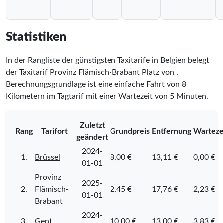
Statistiken
In der Rangliste der günstigsten Taxitarife in Belgien belegt
der Taxitarif Provinz Flämisch-Brabant Platz
von
.
Berechnungsgrundlage ist eine einfache Fahrt von 8
Kilometern im Tagtarif mit einer Wartezeit von 5 Minuten.
Zuletzt
Rang
Tarifort
Grundpreis
Entfernung
Warteze
geändert
2024-
1.
Brüssel
8,00 €
13,11 €
0,00 €
01-01
Provinz
2025-
2.
Flämisch-
2,45 €
17,76 €
2,23 €
01-01
Brabant
2024-
3.
Gent
10,00 €
13,00 €
3,83 €