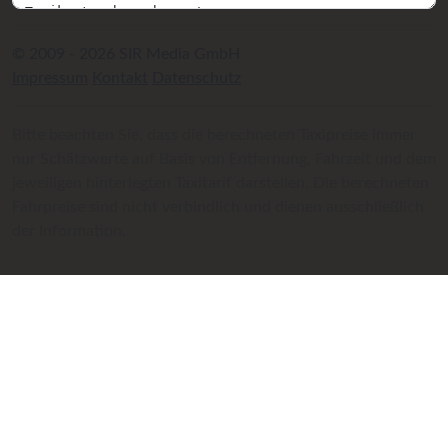
© 2009 - 2026 SIR Media GmbH
Impressum
Kontakt
Datenschutz
Bitte beachten Sie, dass die berechneten Taxipreise immer
nur Schätzwerte auf Basis von Entfernung, Fahrzeit und dem
jeweiligen hinterlegten Taxitarif darstellen. Die berechneten
Fahrpreise sind nicht verbindlich und dienen ausschließlich
der Information.