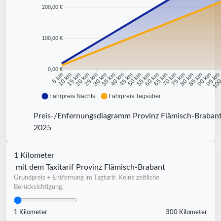
200,00 €
100,00 €
0,00 €
10 km
15 km
20 km
25 km
30 km
35 km
40 km
45 km
50 km
55 km
60 km
65 km
70 km
75 km
80 km
85 km
90 km
95 k
5 km
100
Fahrpreis Nachts
Fahrpreis Tagsüber
Preis-/Enfernungsdiagramm Provinz Flämisch-Braban
2025
1 Kilometer
mit dem Taxitarif Provinz Flämisch-Brabant
Grundpreis + Entfernung im Tagtarif. Keine zeitliche
Berücksichtigung.
1 Kilometer
300 Kilometer