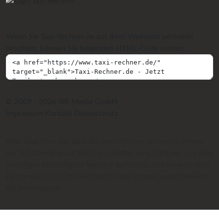
Wenn Sie Taxi-Rechner.de auf Ihrer Webseite verlinken
möchten, können Sie folgenden HTML-Code nutzen:
© 2009 - 2026 SIR Media GmbH
Impressum
Kontakt
Datenschutz
Bitte beachten Sie, dass die berechneten Taxipreise immer
nur Schätzwerte auf Basis von Entfernung, Fahrzeit und dem
jeweiligen hinterlegten Taxitarif darstellen. Die berechneten
Fahrpreise sind nicht verbindlich und dienen ausschließlich
der Information.