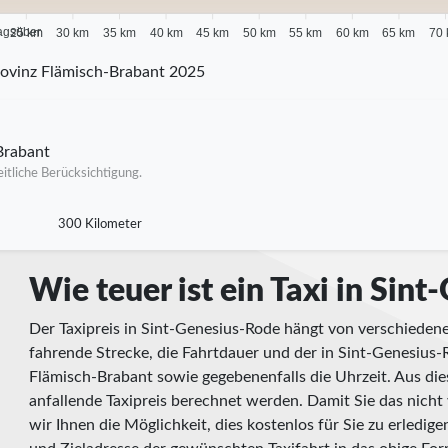
agsüber
25 km
30 km
35 km
40 km
45 km
50 km
55 km
60 km
65 km
70
ovinz Flämisch-Brabant 2025
Brabant
itliche Berücksichtigung.
300 Kilometer
Wie teuer ist ein Taxi in Sin
Der Taxipreis in Sint-Genesius-Rode hängt von verschiedene
fahrende Strecke, die Fahrtdauer und der in Sint-Genesius-R
Flämisch-Brabant sowie gegebenenfalls die Uhrzeit. Aus d
anfallende Taxipreis berechnet werden. Damit Sie das nicht
wir Ihnen die Möglichkeit, dies kostenlos für Sie zu erledige