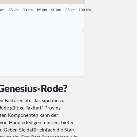
 km
75 km
80 km
85 km
90 km
95 km
100 km
t-Genesius-Rode?
n Faktoren ab. Das sind die zu
ode gültige Taxitarif Provinz
iesen Komponenten kann der
 von Hand erledigen müssen, bieten
n. Geben Sie dafür einfach die Start-