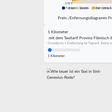
0,00 €
Fahrpreis Nachts
Fahrpreis T
5 km
10 km
15 km
20 km
Preis-/Enfernungsdiagramm Pr
1 Kilometer
mit dem Taxitarif Provinz Flämisch-
Grundpreis + Entfernung im Tagtarif. Keine ze
1 Kilometer