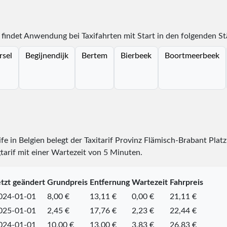
 findet Anwendung bei Taxifahrten mit Start in den folgenden S
rsel
Begijnendijk
Bertem
Bierbeek
Boortmeerbeek
ife in Belgien belegt der Taxitarif Provinz Flämisch-Brabant Plat
tarif mit einer Wartezeit von 5 Minuten.
tzt geändert
Grundpreis
Entfernung
Wartezeit
Fahrpreis
024-01-01
8,00 €
13,11 €
0,00 €
21,11 €
025-01-01
2,45 €
17,76 €
2,23 €
22,44 €
024-01-01
10,00 €
13,00 €
3,83 €
26,83 €