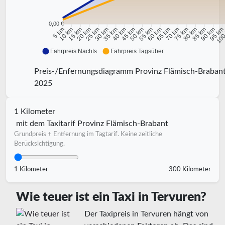
0,00 €
10 km
15 km
20 km
25 km
30 km
35 km
40 km
45 km
50 km
55 km
60 km
65 km
70 km
75 km
80 km
85 km
90 km
95 k
5 km
100
Fahrpreis Nachts
Fahrpreis Tagsüber
Preis-/Enfernungsdiagramm Provinz Flämisch-Braban
2025
1 Kilometer
mit dem Taxitarif Provinz Flämisch-Brabant
Grundpreis + Entfernung im Tagtarif. Keine zeitliche
Berücksichtigung.
1 Kilometer
300 Kilometer
Wie teuer ist ein Taxi in Tervuren?
Der Taxipreis in Tervuren hängt von