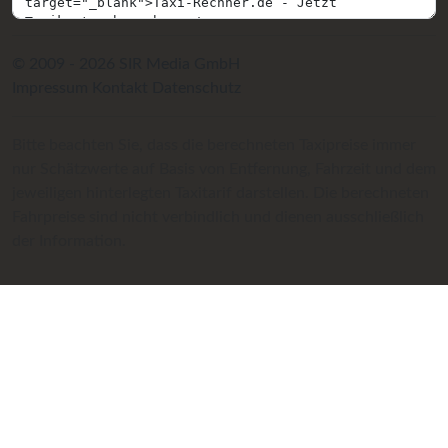
© 2009 - 2026 SIR Media GmbH
Impressum
Kontakt
Datenschutz
Bitte beachten Sie, dass die berechneten Taxipreise immer
nur Schätzwerte auf Basis von Entfernung, Fahrzeit und dem
jeweiligen hinterlegten Taxitarif darstellen. Die berechneten
Fahrpreise sind nicht verbindlich und dienen ausschließlich
der Information.