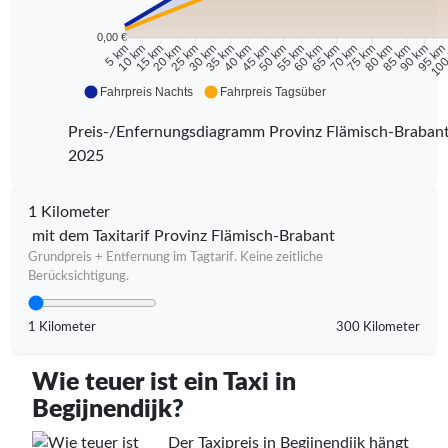
0,00 €
10 km
15 km
20 km
25 km
30 km
35 km
40 km
45 km
50 km
55 km
60 km
65 km
70 km
75 km
80 km
85 km
90 km
95 k
5 km
100
Fahrpreis Nachts
Fahrpreis Tagsüber
Preis-/Enfernungsdiagramm Provinz Flämisch-Braban
2025
1 Kilometer
mit dem Taxitarif Provinz Flämisch-Brabant
Grundpreis + Entfernung im Tagtarif. Keine zeitliche
Berücksichtigung.
1 Kilometer
300 Kilometer
Wie teuer ist ein Taxi in
Begijnendijk?
Der Taxipreis in Begijnendijk hängt