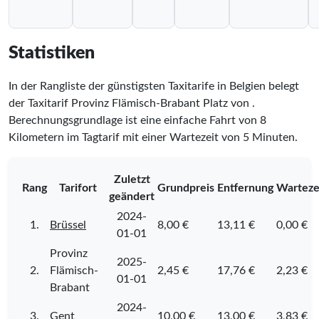
Statistiken
In der Rangliste der günstigsten Taxitarife in Belgien belegt
der Taxitarif Provinz Flämisch-Brabant Platz
von
.
Berechnungsgrundlage ist eine einfache Fahrt von 8
Kilometern im Tagtarif mit einer Wartezeit von 5 Minuten.
Zuletzt
Rang
Tarifort
Grundpreis
Entfernung
Warteze
geändert
2024-
1.
Brüssel
8,00 €
13,11 €
0,00 €
01-01
Provinz
2025-
2.
Flämisch-
2,45 €
17,76 €
2,23 €
01-01
Brabant
2024-
3.
Gent
10,00 €
13,00 €
3,83 €