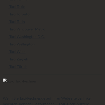
Taxi Tokio
Taxi Toronto
Taxi Turin
Taxi Vancouver Metro
Taxi Washington D.C.
Taxi Wellington
Taxi Wien
Taxi Zagreb
Taxi Zürich
Wenn Sie Taxi-Rechner.de auf Ihrer Webseite verlinken
möchten, können Sie folgenden HTML-Code nutzen: