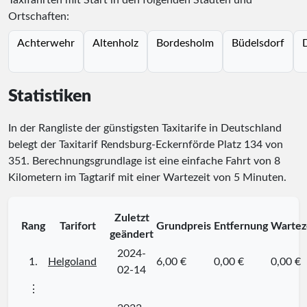
Taxifahrten mit Start in den folgenden Städten und
Ortschaften:
Achterwehr
Altenholz
Bordesholm
Büdelsdorf
Statistiken
In der Rangliste der günstigsten Taxitarife in Deutschland
belegt der Taxitarif Rendsburg-Eckernförde Platz
134
von
351
. Berechnungsgrundlage ist eine einfache Fahrt von 8
Kilometern im Tagtarif mit einer Wartezeit von 5 Minuten.
Zuletzt
Rang
Tarifort
Grundpreis
Entfernung
Wartez
geändert
2024-
1.
Helgoland
6,00 €
0,00 €
0,00 €
02-14
⋮