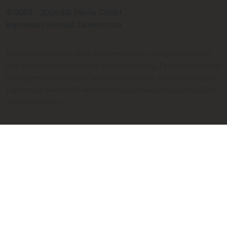
© 2009 - 2026 SIR Media GmbH
Impressum
Kontakt
Datenschutz
Bitte beachten Sie, dass die berechneten Taxipreise immer
nur Schätzwerte auf Basis von Entfernung, Fahrzeit und dem
jeweiligen hinterlegten Taxitarif darstellen. Die berechneten
Fahrpreise sind nicht verbindlich und dienen ausschließlich
der Information.