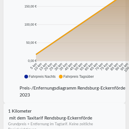
150,00 €
100,00 €
50,00 €
0,00 €
10 km
15 km
20 km
25 km
30 km
35 km
40 km
45 km
50 km
55 km
60 km
65 km
70 km
75 km
80 km
85 km
90 km
95 k
5 km
100
Fahrpreis Nachts
Fahrpreis Tagsüber
Preis-/Enfernungsdiagramm Rendsburg-Eckernförde
2023
1 Kilometer
mit dem Taxitarif Rendsburg-Eckernförde
Grundpreis + Entfernung im Tagtarif. Keine zeitliche