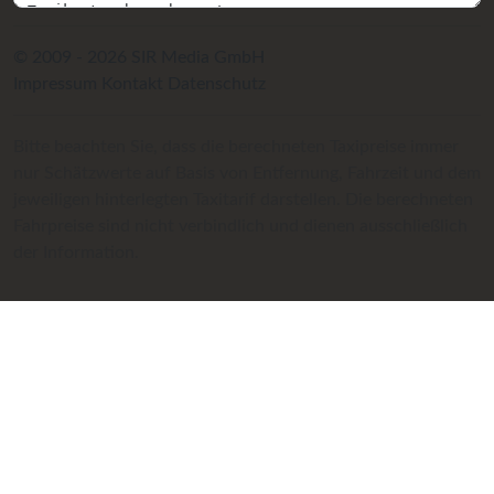
© 2009 - 2026 SIR Media GmbH
Impressum
Kontakt
Datenschutz
Bitte beachten Sie, dass die berechneten Taxipreise immer
nur Schätzwerte auf Basis von Entfernung, Fahrzeit und dem
jeweiligen hinterlegten Taxitarif darstellen. Die berechneten
Fahrpreise sind nicht verbindlich und dienen ausschließlich
der Information.