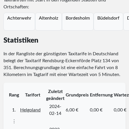
Taxifahrten mit Start in den folgenden Städten und
Ortschaften:
Achterwehr
Altenholz
Bordesholm
Büdelsdorf
Statistiken
In der Rangliste der günstigsten Taxitarife in Deutschland
belegt der Taxitarif Rendsburg-Eckernförde Platz
134
von
351
. Berechnungsgrundlage ist eine einfache Fahrt von 8
Kilometern im Tagtarif mit einer Wartezeit von 5 Minuten.
Zuletzt
Rang
Tarifort
Grundpreis
Entfernung
Wartez
geändert
2024-
1.
Helgoland
6,00 €
0,00 €
0,00 €
02-14
⋮