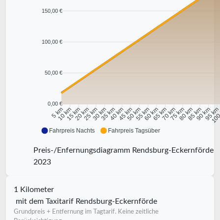
150,00 €
100,00 €
50,00 €
0,00 €
10 km
15 km
20 km
25 km
30 km
35 km
40 km
45 km
50 km
55 km
60 km
65 km
70 km
75 km
80 km
85 km
90 km
95 k
5 km
100
Fahrpreis Nachts
Fahrpreis Tagsüber
Preis-/Enfernungsdiagramm Rendsburg-Eckernförde
2023
1 Kilometer
mit dem Taxitarif Rendsburg-Eckernförde
Grundpreis + Entfernung im Tagtarif. Keine zeitliche