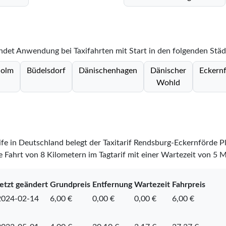
indet Anwendung bei Taxifahrten mit Start in den folgenden Stä
holm
Büdelsdorf
Dänischenhagen
Dänischer
Eckern
Wohld
rife in Deutschland belegt der Taxitarif Rendsburg-Eckernförde P
 Fahrt von 8 Kilometern im Tagtarif mit einer Wartezeit von 5 
etzt geändert
Grundpreis
Entfernung
Wartezeit
Fahrpreis
2024-02-14
6,00 €
0,00 €
0,00 €
6,00 €