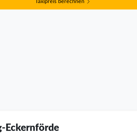
Taxipreis berechnen
g-Eckernförde