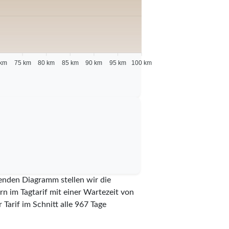
 km
75 km
80 km
85 km
90 km
95 km
100 km
genden Diagramm stellen wir die
n im Tagtarif mit einer Wartezeit von
Tarif im Schnitt alle
967
Tage