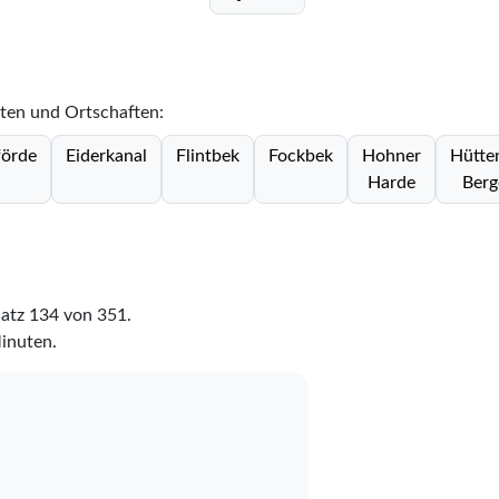
dten und Ortschaften:
förde
Eiderkanal
Flintbek
Fockbek
Hohner
Hütte
Harde
Berg
latz
134
von
351
.
Minuten.