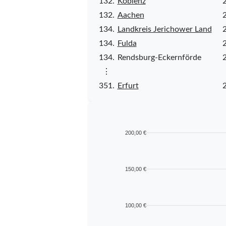
132.
Koblenz
132.
Aachen
134.
Landkreis Jerichower Land
134.
Fulda
134.
Rendsburg-Eckernförde
⋮
351.
Erfurt
200,00 €
150,00 €
100,00 €