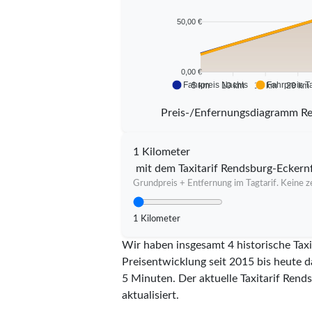
50,00 €
0,00 €
Fahrpreis Nachts
Fahrpreis T
5 km
10 km
15 km
20 km
Preis-/Enfernungsdiagramm R
1 Kilometer
mit dem Taxitarif Rendsburg-Eckern
Grundpreis + Entfernung im Tagtarif. Keine ze
1 Kilometer
Wir haben insgesamt 4 historische Tax
Preisentwicklung seit 2015 bis heute d
5 Minuten.
Der aktuelle Taxitarif Rend
aktualisiert.