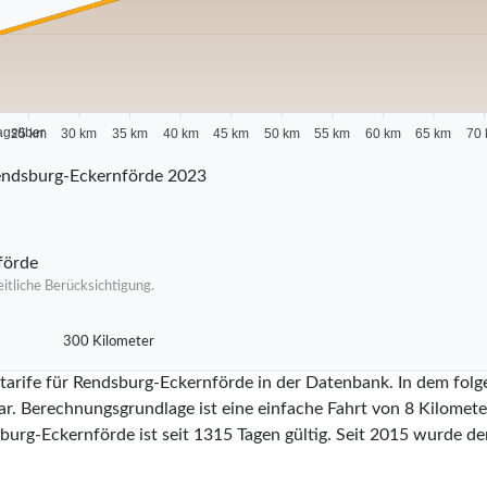
agsüber
25 km
30 km
35 km
40 km
45 km
50 km
55 km
60 km
65 km
70
endsburg-Eckernförde 2023
förde
itliche Berücksichtigung.
300 Kilometer
itarife für Rendsburg-Eckernförde in der Datenbank. In dem fol
ar. Berechnungsgrundlage ist eine einfache Fahrt von 8 Kilometer
sburg-Eckernförde ist seit
1315
Tagen gültig. Seit
2015
wurde der 