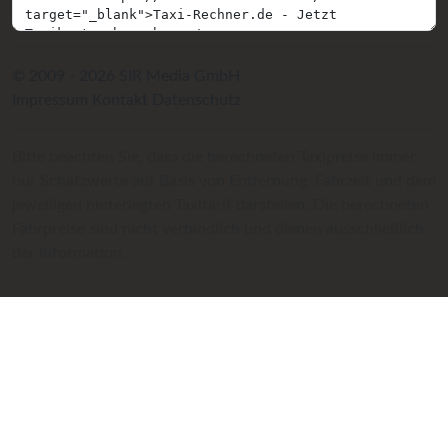
© 2009 - 2026 SIR Media GmbH
Impressum
Kontakt
Datenschutz
Bitte beachten Sie, dass die berechneten Taxipreise immer
nur Schätzwerte auf Basis von Entfernung, Fahrzeit und dem
jeweiligen hinterlegten Taxitarif darstellen. Die berechneten
Fahrpreise sind nicht verbindlich und dienen ausschließlich
der Information.