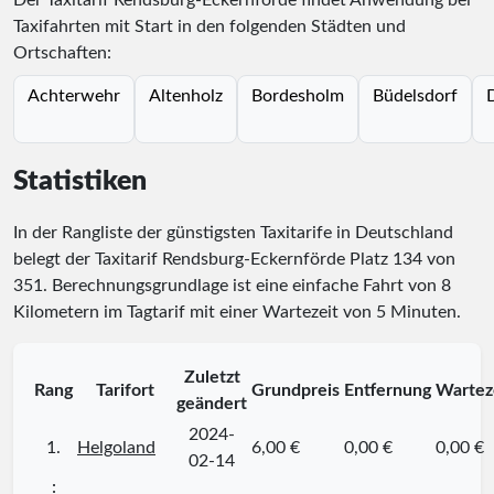
Der Taxitarif Rendsburg-Eckernförde findet Anwendung bei
Taxifahrten mit Start in den folgenden Städten und
Ortschaften:
Achterwehr
Altenholz
Bordesholm
Büdelsdorf
Statistiken
In der Rangliste der günstigsten Taxitarife in Deutschland
belegt der Taxitarif Rendsburg-Eckernförde Platz
134
von
351
. Berechnungsgrundlage ist eine einfache Fahrt von 8
Kilometern im Tagtarif mit einer Wartezeit von 5 Minuten.
Zuletzt
Rang
Tarifort
Grundpreis
Entfernung
Wartez
geändert
2024-
1.
Helgoland
6,00 €
0,00 €
0,00 €
02-14
⋮