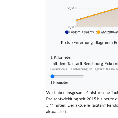
50,00 €
0,00 €
Fahrpreis Nachts
Fahrpreis T
5 km
10 km
15 km
20 km
Preis-/Enfernungsdiagramm R
1 Kilometer
mit dem Taxitarif Rendsburg-Eckern
Grundpreis + Entfernung im Tagtarif. Keine ze
1 Kilometer
Wir haben insgesamt 4 historische Tax
Preisentwicklung seit 2015 bis heute d
5 Minuten.
Der aktuelle Taxitarif Rend
aktualisiert.