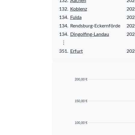
132.
Aachen
202
132.
Koblenz
202
134.
Fulda
202
134.
Rendsburg-Eckernförde
202
134.
Dingolfing-Landau
202
⋮
351.
Erfurt
202
200,00 €
150,00 €
100,00 €