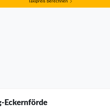
Taxipreis berechnen
g-Eckernförde