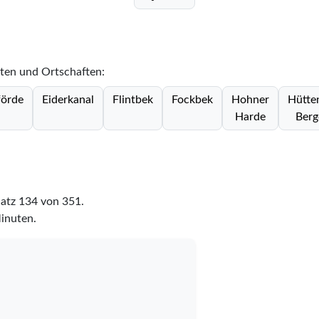
dten und Ortschaften:
förde
Eiderkanal
Flintbek
Fockbek
Hohner
Hütte
Harde
Berg
latz
134
von
351
.
Minuten.