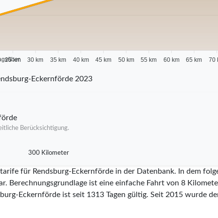
agsüber
25 km
30 km
35 km
40 km
45 km
50 km
55 km
60 km
65 km
70
endsburg-Eckernförde 2023
förde
itliche Berücksichtigung.
300 Kilometer
itarife für Rendsburg-Eckernförde in der Datenbank. In dem fol
ar. Berechnungsgrundlage ist eine einfache Fahrt von 8 Kilometer
sburg-Eckernförde ist seit
1313
Tagen gültig. Seit
2015
wurde der 