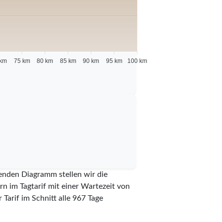
 km
75 km
80 km
85 km
90 km
95 km
100 km
genden Diagramm stellen wir die
n im Tagtarif mit einer Wartezeit von
Tarif im Schnitt alle
967
Tage