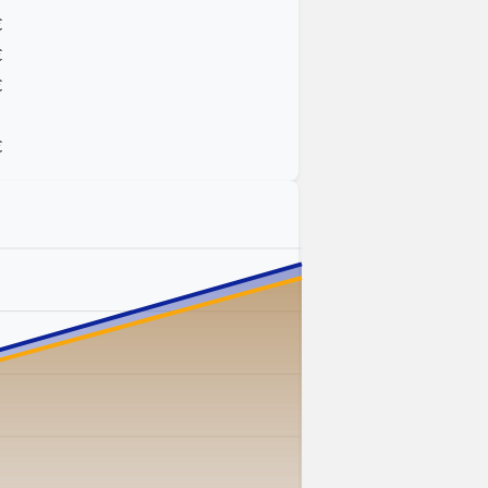
€
€
€
€