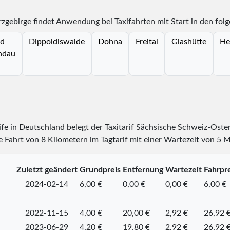
rzgebirge findet Anwendung bei Taxifahrten mit Start in den fol
d
Dippoldiswalde
Dohna
Freital
Glashütte
He
ndau
rife in Deutschland belegt der Taxitarif Sächsische Schweiz-Oste
 Fahrt von 8 Kilometern im Tagtarif mit einer Wartezeit von 5 
Zuletzt geändert
Grundpreis
Entfernung
Wartezeit
Fahrpre
2024-02-14
6,00 €
0,00 €
0,00 €
6,00 €
2022-11-15
4,00 €
20,00 €
2,92 €
26,92 
2023-06-29
4,20 €
19,80 €
2,92 €
26,92 