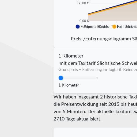
50,00 €
0,00 €
Fahrpreis Nachts
Fahrpreis T
5 km
10 km
15 km
20 km
Preis-/Enfernungsdiagramm Sä
1 Kilometer
mit dem Taxitarif Sächsische Schwe
Grundpreis + Entfernung im Tagtarif. Keine ze
1 Kilometer
Wir haben insgesamt 2 historische Tax
die Preisentwicklung seit 2015 bis heu
von 5 Minuten.
Der aktuelle Taxitarif 
2710
Tage aktualisiert.