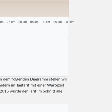
 km
75 km
80 km
85 km
90 km
95 km
100 km
 In dem folgenden Diagramm stellen wir
etern im Tagtarif mit einer Wartezeit
2015
wurde der Tarif im Schnitt alle