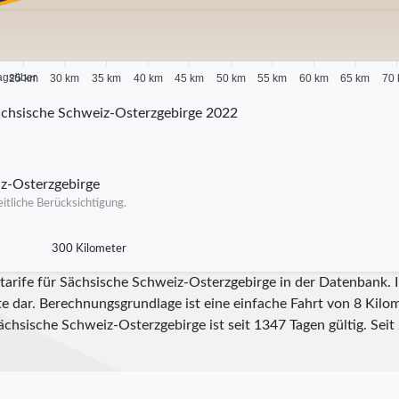
agsüber
25 km
30 km
35 km
40 km
45 km
50 km
55 km
60 km
65 km
70
chsische Schweiz-Osterzgebirge 2022
iz-Osterzgebirge
itliche Berücksichtigung.
300 Kilometer
itarife für Sächsische Schweiz-Osterzgebirge in der Datenbank.
te dar. Berechnungsgrundlage ist eine einfache Fahrt von 8 Kilom
Sächsische Schweiz-Osterzgebirge ist seit
1347
Tagen gültig. Seit