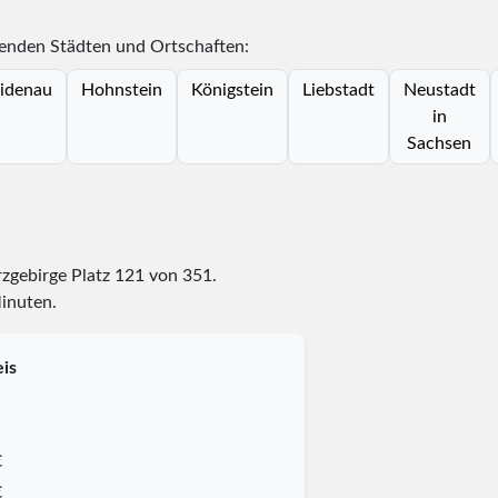
genden Städten und Ortschaften:
idenau
Hohnstein
Königstein
Liebstadt
Neustadt
in
Sachsen
rzgebirge Platz
121
von
351
.
Minuten.
is
€
€