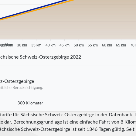
agsüber
25 km
30 km
35 km
40 km
45 km
50 km
55 km
60 km
65 km
70
chsische Schweiz-Osterzgebirge 2022
iz-Osterzgebirge
itliche Berücksichtigung.
300 Kilometer
itarife für Sächsische Schweiz-Osterzgebirge in der Datenbank.
te dar. Berechnungsgrundlage ist eine einfache Fahrt von 8 Kilom
Sächsische Schweiz-Osterzgebirge ist seit
1346
Tagen gültig. Seit