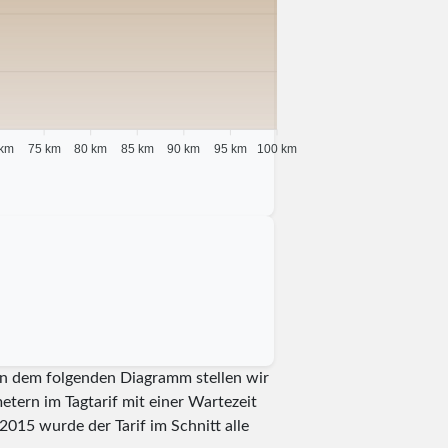
 km
75 km
80 km
85 km
90 km
95 km
100 km
 In dem folgenden Diagramm stellen wir
etern im Tagtarif mit einer Wartezeit
2015
wurde der Tarif im Schnitt alle