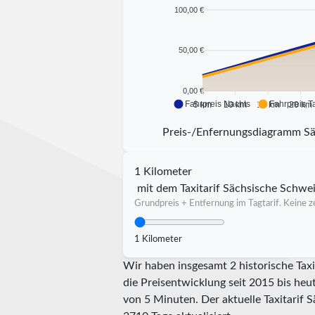
100,00 €
50,00 €
0,00 €
Fahrpreis Nachts
Fahrpreis T
5 km
10 km
15 km
20 km
Preis-/Enfernungsdiagramm Sä
1 Kilometer
mit dem Taxitarif Sächsische Schwe
Grundpreis + Entfernung im Tagtarif. Keine ze
1 Kilometer
Wir haben insgesamt 2 historische Tax
die Preisentwicklung seit 2015 bis heu
von 5 Minuten.
Der aktuelle Taxitarif 