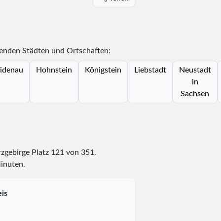
genden Städten und Ortschaften:
idenau
Hohnstein
Königstein
Liebstadt
Neustadt
in
Sachsen
rzgebirge Platz
121
von
351
.
Minuten.
is