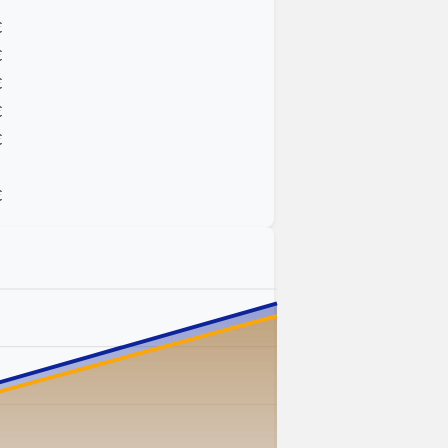
€
€
€
€
€
€