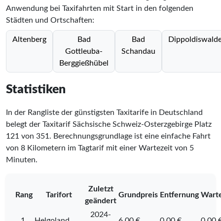
Anwendung bei Taxifahrten mit Start in den folgenden
Städten und Ortschaften:
Altenberg
Bad
Bad
Dippoldiswald
Gottleuba-
Schandau
Berggießhübel
Statistiken
In der Rangliste der günstigsten Taxitarife in Deutschland
belegt der Taxitarif Sächsische Schweiz-Osterzgebirge Platz
121
von
351
. Berechnungsgrundlage ist eine einfache Fahrt
von 8 Kilometern im Tagtarif mit einer Wartezeit von 5
Minuten.
Zuletzt
Rang
Tarifort
Grundpreis
Entfernung
Warte
geändert
2024-
1.
Helgoland
6,00 €
0,00 €
0,00 