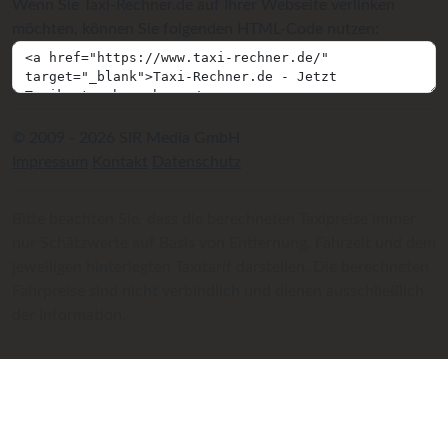
Wenn Sie Taxi-Rechner.de auf Ihrer Webseite verlinken
möchten, können Sie folgenden HTML-Code nutzen:
© 2009 - 2026 SIR Media GmbH
Impressum
Kontakt
Datenschutz
Bitte beachten Sie, dass die berechneten Taxipreise immer
nur Schätzwerte auf Basis von Entfernung, Fahrzeit und dem
jeweiligen hinterlegten Taxitarif darstellen. Die berechneten
Fahrpreise sind nicht verbindlich und dienen ausschließlich
der Information.