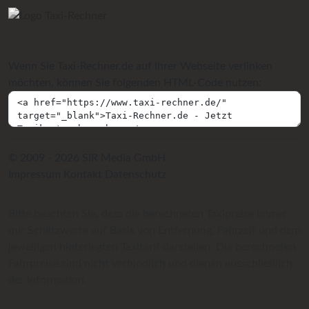
Wenn Sie Taxi-Rechner.de auf Ihrer Webseite verlinken
möchten, können Sie folgenden HTML-Code nutzen:
© 2009 - 2026 SIR Media GmbH
Impressum
Kontakt
Datenschutz
Bitte beachten Sie, dass die berechneten Taxipreise immer
nur Schätzwerte auf Basis von Entfernung, Fahrzeit und dem
jeweiligen hinterlegten Taxitarif darstellen. Die berechneten
Fahrpreise sind nicht verbindlich und dienen ausschließlich
der Information.