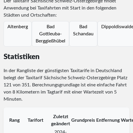
Der Taxitarif Sächsische Schweiz-Osterzgebirge findet
Anwendung bei Taxifahrten mit Start in den folgenden
Städten und Ortschaften:
Altenberg
Bad
Bad
Dippoldiswald
Gottleuba-
Schandau
Berggießhübel
Statistiken
In der Rangliste der günstigsten Taxitarife in Deutschland
belegt der Taxitarif Sächsische Schweiz-Osterzgebirge Platz
121
von
351
. Berechnungsgrundlage ist eine einfache Fahrt
von 8 Kilometern im Tagtarif mit einer Wartezeit von 5
Minuten.
Zuletzt
Rang
Tarifort
Grundpreis
Entfernung
Warte
geändert
2024-