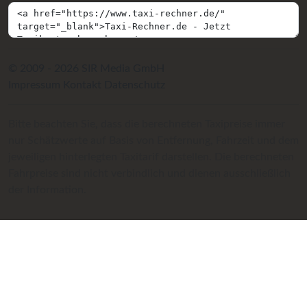
© 2009 - 2026 SIR Media GmbH
Impressum
Kontakt
Datenschutz
Bitte beachten Sie, dass die berechneten Taxipreise immer
nur Schätzwerte auf Basis von Entfernung, Fahrzeit und dem
jeweiligen hinterlegten Taxitarif darstellen. Die berechneten
Fahrpreise sind nicht verbindlich und dienen ausschließlich
der Information.