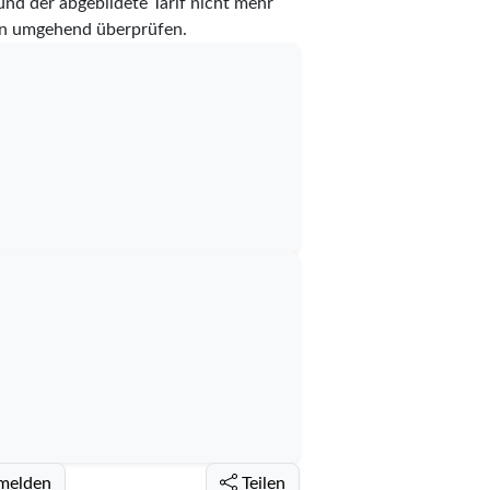
und der abgebildete Tarif nicht mehr
ann umgehend überprüfen.
 melden
Teilen