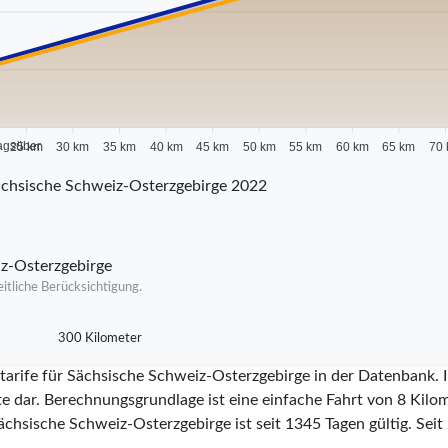
agsüber
25 km
30 km
35 km
40 km
45 km
50 km
55 km
60 km
65 km
70
chsische Schweiz-Osterzgebirge 2022
iz-Osterzgebirge
itliche Berücksichtigung.
300 Kilometer
itarife für Sächsische Schweiz-Osterzgebirge in der Datenbank.
te dar. Berechnungsgrundlage ist eine einfache Fahrt von 8 Kilom
Sächsische Schweiz-Osterzgebirge ist seit
1345
Tagen gültig. Seit