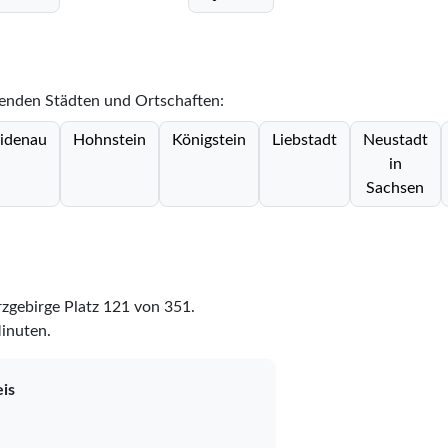
genden Städten und Ortschaften:
idenau
Hohnstein
Königstein
Liebstadt
Neustadt
in
Sachsen
rzgebirge Platz
121
von
351
.
Minuten.
is