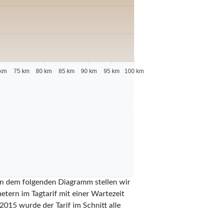
 km
75 km
80 km
85 km
90 km
95 km
100 km
 In dem folgenden Diagramm stellen wir
etern im Tagtarif mit einer Wartezeit
2015
wurde der Tarif im Schnitt alle