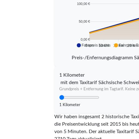
100,00 €
50,00 €
0,00 €
Fahrpreis Nachts
Fahrpreis T
5 km
10 km
15 km
20 km
Preis-/Enfernungsdiagramm Sä
1 Kilometer
mit dem Taxitarif Sächsische Schwe
Grundpreis + Entfernung im Tagtarif. Keine ze
1 Kilometer
Wir haben insgesamt 2 historische Tax
die Preisentwicklung seit 2015 bis heu
von 5 Minuten.
Der aktuelle Taxitarif 
2710
Tage aktualisiert.