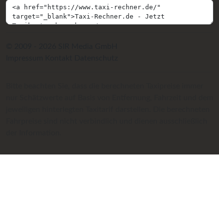
© 2009 - 2026 SIR Media GmbH
Impressum
Kontakt
Datenschutz
Bitte beachten Sie, dass die berechneten Taxipreise immer
nur Schätzwerte auf Basis von Entfernung, Fahrzeit und dem
jeweiligen hinterlegten Taxitarif darstellen. Die berechneten
Fahrpreise sind nicht verbindlich und dienen ausschließlich
der Information.