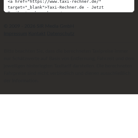
© 2009 - 2026 SIR Media GmbH
Impressum
Kontakt
Datenschutz
Bitte beachten Sie, dass die berechneten Taxipreise immer
nur Schätzwerte auf Basis von Entfernung, Fahrzeit und dem
jeweiligen hinterlegten Taxitarif darstellen. Die berechneten
Fahrpreise sind nicht verbindlich und dienen ausschließlich
der Information.