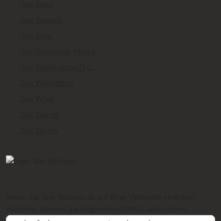
Taxi Tokio
Taxi Toronto
Taxi Turin
Taxi Vancouver Metro
Taxi Washington D.C.
Taxi Wellington
Taxi Wien
Taxi Zagreb
Taxi Zürich
Wenn Sie Taxi-Rechner.de auf Ihrer Webseite verlinken
möchten, können Sie folgenden HTML-Code nutzen: