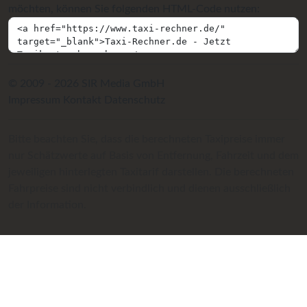
möchten, können Sie folgenden HTML-Code nutzen:
© 2009 - 2026 SIR Media GmbH
Impressum
Kontakt
Datenschutz
Bitte beachten Sie, dass die berechneten Taxipreise immer
nur Schätzwerte auf Basis von Entfernung, Fahrzeit und dem
jeweiligen hinterlegten Taxitarif darstellen. Die berechneten
Fahrpreise sind nicht verbindlich und dienen ausschließlich
der Information.