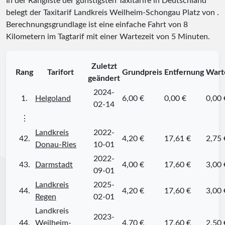
In der Rangliste der günstigsten Taxitarife in Deutschland
belegt der Taxitarif Landkreis Weilheim-Schongau Platz
von
.
Berechnungsgrundlage ist eine einfache Fahrt von 8
Kilometern im Tagtarif mit einer Wartezeit von 5 Minuten.
Zuletzt
Rang
Tarifort
Grundpreis
Entfernung
Wart
geändert
2024-
1.
Helgoland
6,00 €
0,00 €
0,00 
02-14
⋮
Landkreis
2022-
42.
4,20 €
17,61 €
2,75 
Donau-Ries
10-01
2022-
43.
Darmstadt
4,00 €
17,60 €
3,00 
09-01
Landkreis
2025-
44.
4,20 €
17,60 €
3,00 
Regen
02-01
Landkreis
2023-
44.
Weilheim-
4,70 €
17,60 €
2,50 