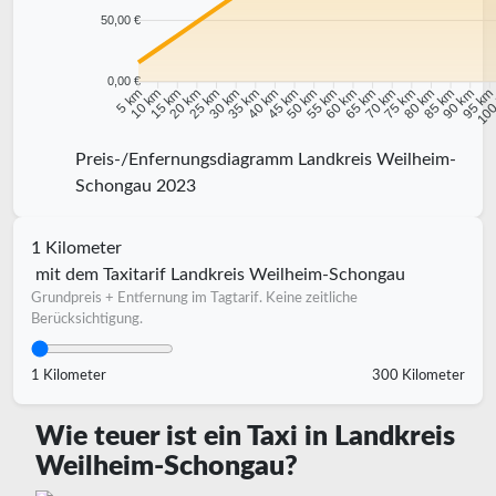
50,00 €
0,00 €
10 km
15 km
20 km
25 km
30 km
35 km
40 km
45 km
50 km
55 km
60 km
65 km
70 km
75 km
80 km
85 km
90 km
95 k
5 km
100
Preis-/Enfernungsdiagramm Landkreis Weilheim-
Schongau 2023
1 Kilometer
mit dem Taxitarif Landkreis Weilheim-Schongau
Grundpreis + Entfernung im Tagtarif. Keine zeitliche
Berücksichtigung.
1 Kilometer
300 Kilometer
Wie teuer ist ein Taxi in Landkreis
Weilheim-Schongau?