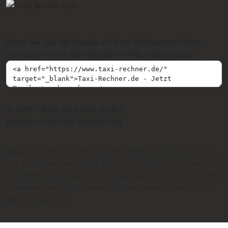
Wenn Sie Taxi-Rechner.de auf Ihrer Webseite verlinken
möchten, können Sie folgenden HTML-Code nutzen:
© 2009 - 2026 SIR Media GmbH
Impressum
Kontakt
Datenschutz
Bitte beachten Sie, dass die berechneten Taxipreise immer
nur Schätzwerte auf Basis von Entfernung, Fahrzeit und dem
jeweiligen hinterlegten Taxitarif darstellen. Die berechneten
Fahrpreise sind nicht verbindlich und dienen ausschließlich
der Information.