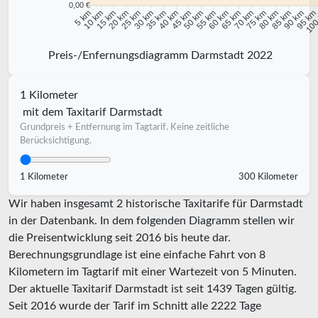
0,00 €
10 km
15 km
20 km
25 km
30 km
35 km
40 km
45 km
50 km
55 km
60 km
65 km
70 km
75 km
80 km
85 km
90 km
95 k
5 km
100
Preis-/Enfernungsdiagramm Darmstadt 2022
1 Kilometer
mit dem Taxitarif Darmstadt
Grundpreis + Entfernung im Tagtarif. Keine zeitliche
Berücksichtigung.
1 Kilometer
300 Kilometer
Wir haben insgesamt 2 historische Taxitarife für Darmstadt
in der Datenbank. In dem folgenden Diagramm stellen wir
die Preisentwicklung seit 2016 bis heute dar.
Berechnungsgrundlage ist eine einfache Fahrt von 8
Kilometern im Tagtarif mit einer Wartezeit von 5 Minuten.
Der aktuelle Taxitarif Darmstadt ist seit
1439
Tagen gültig.
Seit
2016
wurde der Tarif im Schnitt alle
2222
Tage