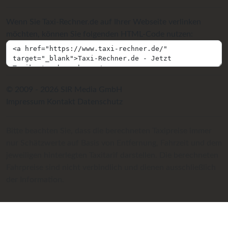
Wenn Sie Taxi-Rechner.de auf Ihrer Webseite verlinken
möchten, können Sie folgenden HTML-Code nutzen:
© 2009 - 2026 SIR Media GmbH
Impressum
Kontakt
Datenschutz
Bitte beachten Sie, dass die berechneten Taxipreise immer
nur Schätzwerte auf Basis von Entfernung, Fahrzeit und dem
jeweiligen hinterlegten Taxitarif darstellen. Die berechneten
Fahrpreise sind nicht verbindlich und dienen ausschließlich
der Information.