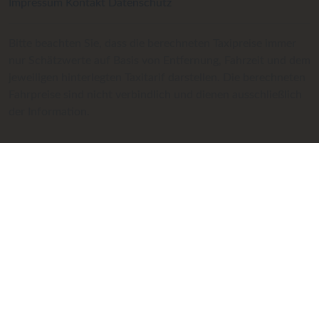
Impressum
Kontakt
Datenschutz
Bitte beachten Sie, dass die berechneten Taxipreise immer
nur Schätzwerte auf Basis von Entfernung, Fahrzeit und dem
jeweiligen hinterlegten Taxitarif darstellen. Die berechneten
Fahrpreise sind nicht verbindlich und dienen ausschließlich
der Information.