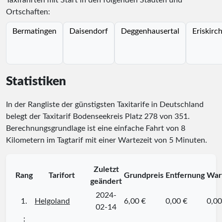
Taxifahrten mit Start in den folgenden Städten und
Ortschaften:
Bermatingen
Daisendorf
Deggenhausertal
Eriskirc
Statistiken
In der Rangliste der günstigsten Taxitarife in Deutschland
belegt der Taxitarif Bodenseekreis Platz
278
von
351
.
Berechnungsgrundlage ist eine einfache Fahrt von 8
Kilometern im Tagtarif mit einer Wartezeit von 5 Minuten.
Zuletzt
Rang
Tarifort
Grundpreis
Entfernung
War
geändert
2024-
1.
Helgoland
6,00 €
0,00 €
0,00
02-14
⋮