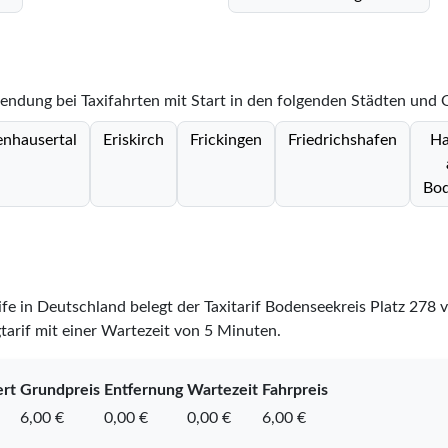
endung bei Taxifahrten mit Start in den folgenden Städten und 
nhausertal
Eriskirch
Frickingen
Friedrichshafen
Ha
Bod
rife in Deutschland belegt der Taxitarif Bodenseekreis Platz
278
v
tarif mit einer Wartezeit von 5 Minuten.
ert
Grundpreis
Entfernung
Wartezeit
Fahrpreis
6,00 €
0,00 €
0,00 €
6,00 €