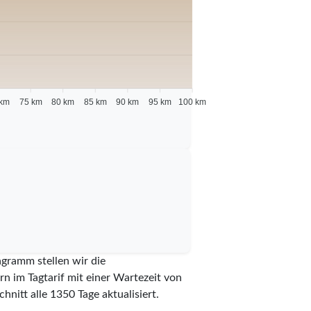
 km
75 km
80 km
85 km
90 km
95 km
100 km
agramm stellen wir die
n im Tagtarif mit einer Wartezeit von
chnitt alle
1350
Tage aktualisiert.