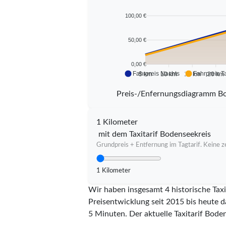
100,00 €
50,00 €
0,00 €
Fahrpreis Nachts
Fahrpreis T
5 km
10 km
15 km
20 km
Preis-/Enfernungsdiagramm B
1 Kilometer
mit dem Taxitarif Bodenseekreis
Grundpreis + Entfernung im Tagtarif. Keine ze
1 Kilometer
Wir haben insgesamt 4 historische Taxi
Preisentwicklung seit 2015 bis heute d
5 Minuten.
Der aktuelle Taxitarif Boden