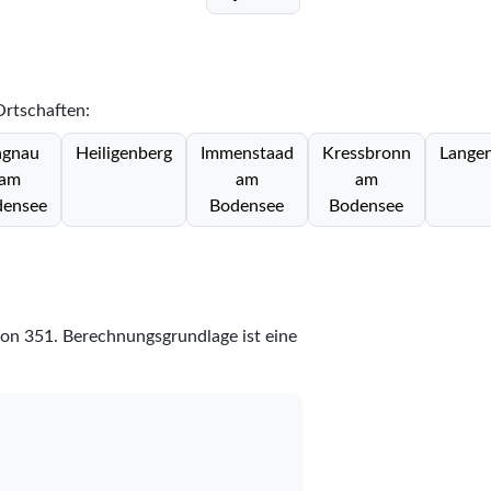
Ortschaften:
gnau
Heiligenberg
Immenstaad
Kressbronn
Lange
am
am
am
ensee
Bodensee
Bodensee
on
351
. Berechnungsgrundlage ist eine