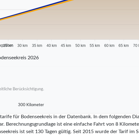
agsüber
25 km
30 km
35 km
40 km
45 km
50 km
55 km
60 km
65 km
70
odenseekreis 2026
itliche Berücksichtigung.
300 Kilometer
tarife für Bodenseekreis in der Datenbank. In dem folgenden Di
ar. Berechnungsgrundlage ist eine einfache Fahrt von 8 Kilometer
seekreis ist seit
130
Tagen gültig. Seit
2015
wurde der Tarif im S