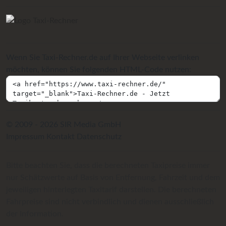
Wenn Sie Taxi-Rechner.de auf Ihrer Webseite verlinken
möchten, können Sie folgenden HTML-Code nutzen:
© 2009 - 2026 SIR Media GmbH
Impressum
Kontakt
Datenschutz
Bitte beachten Sie, dass die berechneten Taxipreise immer
nur Schätzwerte auf Basis von Entfernung, Fahrzeit und dem
jeweiligen hinterlegten Taxitarif darstellen. Die berechneten
Fahrpreise sind nicht verbindlich und dienen ausschließlich
der Information.