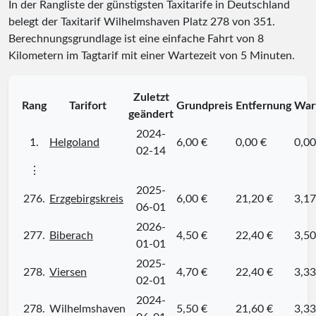
In der Rangliste der günstigsten Taxitarife in Deutschland
belegt der Taxitarif Wilhelmshaven Platz
278
von
351
.
Berechnungsgrundlage ist eine einfache Fahrt von 8
Kilometern im Tagtarif mit einer Wartezeit von 5 Minuten.
Zuletzt
Rang
Tarifort
Grundpreis
Entfernung
War
geändert
2024-
1.
Helgoland
6,00 €
0,00 €
0,00
02-14
⋮
2025-
276.
Erzgebirgskreis
6,00 €
21,20 €
3,17
06-01
2026-
277.
Biberach
4,50 €
22,40 €
3,50
01-01
2025-
278.
Viersen
4,70 €
22,40 €
3,33
02-01
2024-
278.
Wilhelmshaven
5,50 €
21,60 €
3,33