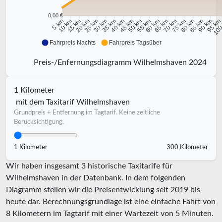
0,00 €
10 km
15 km
20 km
25 km
30 km
35 km
40 km
45 km
50 km
55 km
60 km
65 km
70 km
75 km
80 km
85 km
90 km
95 k
5 km
100
Fahrpreis Nachts
Fahrpreis Tagsüber
Preis-/Enfernungsdiagramm Wilhelmshaven 2024
1 Kilometer
mit dem Taxitarif Wilhelmshaven
Grundpreis + Entfernung im Tagtarif. Keine zeitliche
Berücksichtigung.
1 Kilometer
300 Kilometer
Wir haben insgesamt 3 historische Taxitarife für
Wilhelmshaven in der Datenbank. In dem folgenden
Diagramm stellen wir die Preisentwicklung seit 2019 bis
heute dar. Berechnungsgrundlage ist eine einfache Fahrt von
8 Kilometern im Tagtarif mit einer Wartezeit von 5 Minuten.