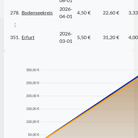
06-01
2026-
278.
Bodenseekreis
4,50 €
22,60 €
3,33
04-01
⋮
2026-
351.
Erfurt
5,50 €
31,20 €
4,00
03-01
300,00 €
250,00 €
200,00 €
150,00 €
100,00 €
50,00 €