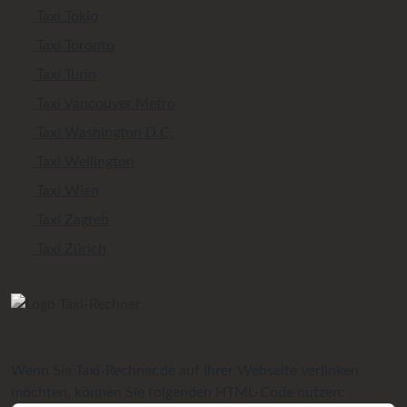
Taxi Tokio
Taxi Toronto
Taxi Turin
Taxi Vancouver Metro
Taxi Washington D.C.
Taxi Wellington
Taxi Wien
Taxi Zagreb
Taxi Zürich
Wenn Sie Taxi-Rechner.de auf Ihrer Webseite verlinken
möchten, können Sie folgenden HTML-Code nutzen: