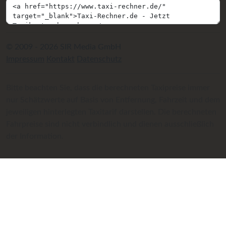
© 2009 - 2026 SIR Media GmbH
Impressum
Kontakt
Datenschutz
Bitte beachten Sie, dass die berechneten Taxipreise immer
nur Schätzwerte auf Basis von Entfernung, Fahrzeit und dem
jeweiligen hinterlegten Taxitarif darstellen. Die berechneten
Fahrpreise sind nicht verbindlich und dienen ausschließlich
der Information.