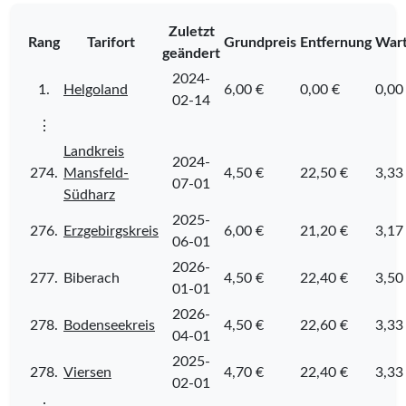
Zuletzt
Rang
Tarifort
Grundpreis
Entfernung
Wart
geändert
2024-
1.
Helgoland
6,00 €
0,00 €
0,00
02-14
⋮
Landkreis
2024-
274.
Mansfeld-
4,50 €
22,50 €
3,33
07-01
Südharz
2025-
276.
Erzgebirgskreis
6,00 €
21,20 €
3,17
06-01
2026-
277.
Biberach
4,50 €
22,40 €
3,50
01-01
2026-
278.
Bodenseekreis
4,50 €
22,60 €
3,33
04-01
2025-
278.
Viersen
4,70 €
22,40 €
3,33
02-01