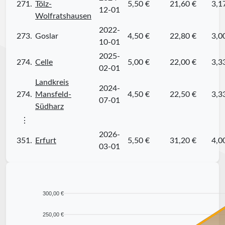
271.
Tölz-
5,50 €
21,60 €
3,1
12-01
Wolfratshausen
2022-
273.
Goslar
4,50 €
22,80 €
3,0
10-01
2025-
274.
Celle
5,00 €
22,00 €
3,3
02-01
Landkreis
2024-
274.
Mansfeld-
4,50 €
22,50 €
3,3
07-01
Südharz
⋮
2026-
351.
Erfurt
5,50 €
31,20 €
4,0
03-01
300,00 €
250,00 €