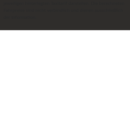
jeweiligen hinterlegten Taxitarif darstellen. Die berechneten
Fahrpreise sind nicht verbindlich und dienen ausschließlich
der Information.