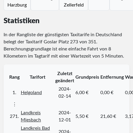
Harzburg
Zellerfeld
Statistiken
In der Rangliste der günstigsten Taxitarife in Deutschland
belegt der Taxitarif Goslar Platz
273
von
351
.
Berechnungsgrundlage ist eine einfache Fahrt von 8
Kilometern im Tagtarif mit einer Wartezeit von 5 Minuten.
Zuletzt
Rang
Tarifort
Grundpreis
Entfernung
War
geändert
2024-
1.
Helgoland
6,00 €
0,00 €
0,0
02-14
⋮
Landkreis
2024-
271.
5,50 €
21,60 €
3,1
Miesbach
12-01
Landkreis Bad
2024-