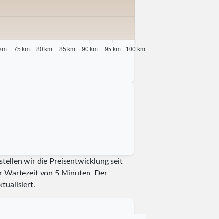
 km
75 km
80 km
85 km
90 km
95 km
100 km
tellen wir die Preisentwicklung seit
er Wartezeit von 5 Minuten.
Der
tualisiert.