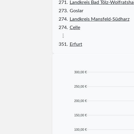
271.
Landkreis Bad Tölz-Wolfratsh
273.
Goslar
274.
Landkreis Mansfeld-Südharz
274.
Celle
⋮
351.
Erfurt
300,00 €
250,00 €
200,00 €
150,00 €
100,00 €