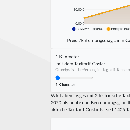
50,00 €
0,00 €
Fahrpreis Nachts
Fahrpreis T
5 km
10 km
15 km
20 km
Preis-/Enfernungsdiagramm Go
1 Kilometer
mit dem Taxitarif Goslar
Grundpreis + Entfernung im Tagtarif. Keine ze
1 Kilometer
Wir haben insgesamt 2 historische Taxi
2020 bis heute dar. Berechnungsgrundla
aktuelle Taxitarif Goslar ist seit
1405
Ta