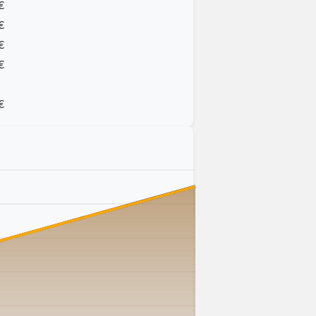
€
€
€
€
€