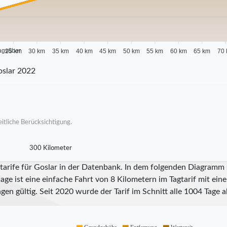
agsüber
25 km
30 km
35 km
40 km
45 km
50 km
55 km
60 km
65 km
70
slar 2022
itliche Berücksichtigung.
300 Kilometer
tarife für Goslar in der Datenbank. In dem folgenden Diagramm s
ge ist eine einfache Fahrt von 8 Kilometern im Tagtarif mit ein
gen gültig. Seit
2020
wurde der Tarif im Schnitt alle
1004
Tage ak